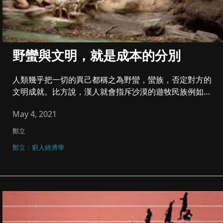
野蠻與文明，就是成本的分別
人類幾乎把一切的異己都稱之為野蠻，蠻族，否定對方的
文明成就。比方說，漢人就會指斥沙漠的遊牧民族例如
蒙...
May 4, 2021
鄭立
鄭立：窮人經濟學