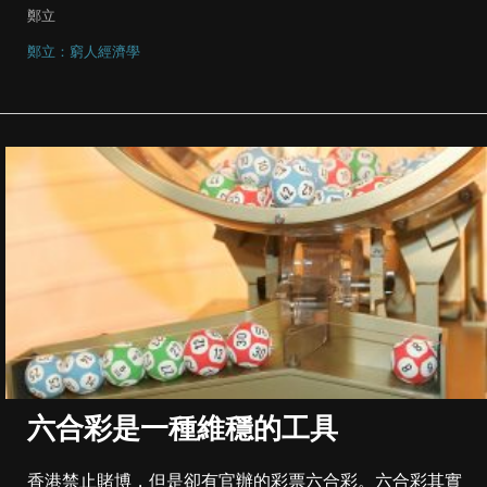
鄭立
鄭立：窮人經濟學
六合彩是一種維穩的工具
香港禁止賭博，但是卻有官辦的彩票六合彩。六合彩其實