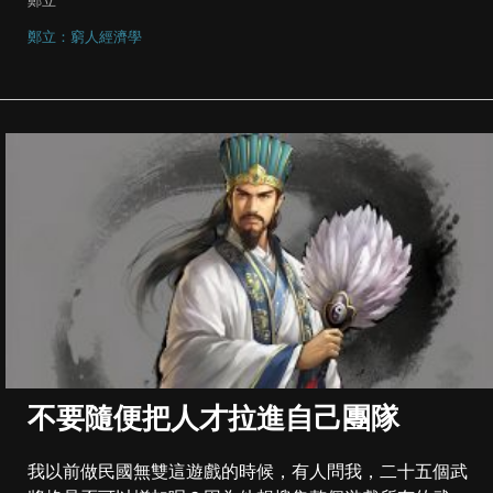
鄭立
鄭立：窮人經濟學
不要隨便把人才拉進自己團隊
我以前做民國無雙這遊戲的時候，有人問我，二十五個武