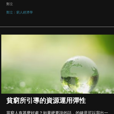
鄭立
鄭立：窮人經濟學
貧窮所引導的資源運用彈性
當窮人有甚麼好處？如果硬要說的話，的確是可以寫出一