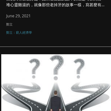
堆心靈雞湯的，就像那些老掉牙的故事一樣，寫甚麼有錢
人異化心靈空虛腐敗墮...
June 29, 2021
鄭立
鄭立：窮人經濟學