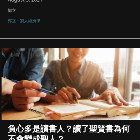
鄭立
鄭立：窮人經濟學
負心多是讀書人？讀了聖賢書為何
不會變成聖人？