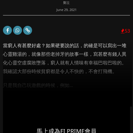
鄭立
June 29, 2021
53
當窮人有甚麼好處？如果硬要說的話，的確是可以寫出一堆
心靈雞湯的，就像那些老掉牙的故事一樣，寫甚麼有錢人異
化心靈空虛腐敗墮落，窮人就有人情味有幸福巴啦巴啦的。
我確認大部份時候貧窮都是令人不快的，不會打飛機。
只是我自己玩遊戲的時候，例如...
馬上成為FI PRIME會員