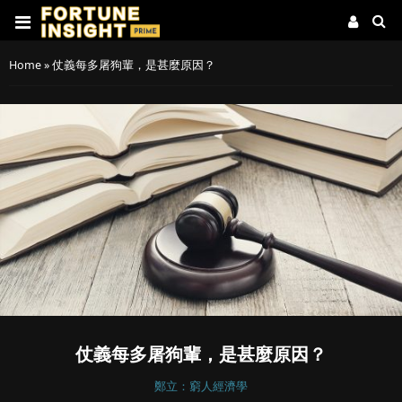
Home
»
仗義每多屠狗輩，是甚麼原因？
仗義每多屠狗輩，是甚麼原因？
鄭立：窮人經濟學