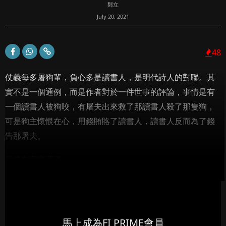
鄭立
July 20, 2021
48
仗義每多屠狗輩，負心多是讀書人，是明代詩人的對聯。其
實不是一個通例，而是作者對於一件世事的評論，事情是有
一個讀書人被狗咬，有屠夫出來救了那讀書人殺了那隻狗，
可是狗主懷恨在心，用錢賄賂了讀書人，讀書人反而為了錢
告那屠夫。
最後在官審理了...
馬上成為FI PRIME會員