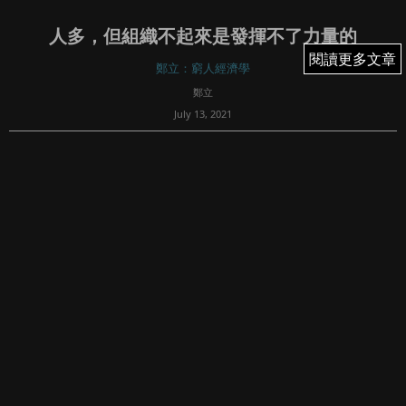
人多，但組織不起來是發揮不了力量的
閱讀更多文章
閱讀更多文章
鄭立：窮人經濟學
鄭立
July 13, 2021
72
窮人的特徵是甚麼？答案是多，這世界上大部份人都是窮
人。所以自古以來，都會有人有疑問，窮人人那麼多，也不
是沒有有才能的人或者強壯的人，為何他們就是不能一起去
反抗壓迫他們的人呢？不論是共產主義者的全球勞動人民大
團結，或者是甚麼不分化，或者民主派...