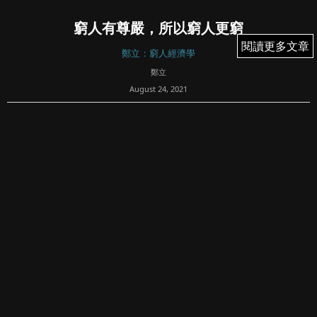
窮人有尊嚴，所以窮人更窮
閱讀更多文章
閱讀更多文章
鄭立：窮人經濟學
鄭立
August 24, 2021
52
香港有個很詭異的說法，叫作「公屋是公共資源不能浪費，
是救濟，有能力的人不應該取用」，說到使用公屋好像虧欠
了社會一樣。
在我眼中是荒天下之大謬的，這種思想，導致不少像我這種
出身公屋的窮人，竟然覺得自己虧欠了社會，而那...