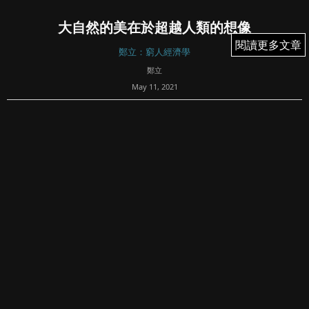
大自然的美在於超越人類的想像
閱讀更多文章
閱讀更多文章
鄭立：窮人經濟學
鄭立
May 11, 2021
37
大自然總是個危險而殘酷，很多時不太舒服的地方，我不是
說甚麼猛獸沼澤之類，就算是一個看起來怡人的森林，光是
昆蟲與蚊子就已經夠你受的。而這已經是大自然中最適合人
類生存的環境了，去到沙漠，冰原，高山，海洋，這些動不
動就能殺了你...