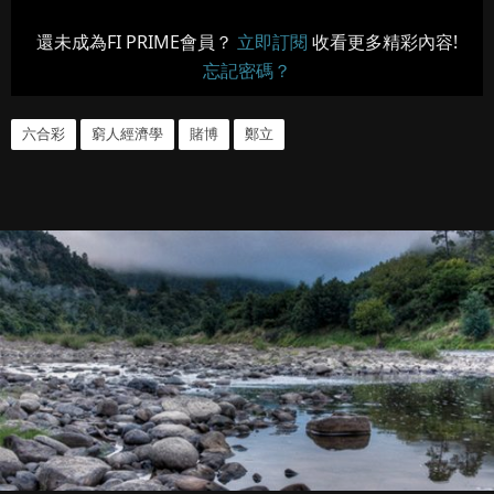
還未成為FI PRIME會員？
立即訂閱
收看更多精彩內容!
忘記密碼？
六合彩
窮人經濟學
賭博
鄭立