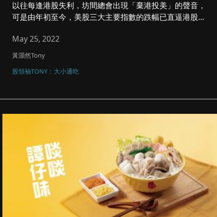
以往每逢港股失利，坊間總會出現「棄港投美」的聲音，
可是由年初至今，美股三大主要指數的跌幅已直逼港股。
近兩月內地積極釋放救...
May 25, 2022
黃灝然Tony
股領袖TONY：大小通吃