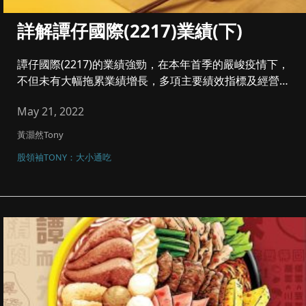
詳解譚仔國際(2217)業績(下)
譚仔國際(2217)的業績強勁，在本年首季的嚴峻疫情下，
不但未有大幅拖累業績增長，多項主要績效指標及經營利
潤率反而更見改...
May 21, 2022
黃灝然Tony
股領袖TONY：大小通吃