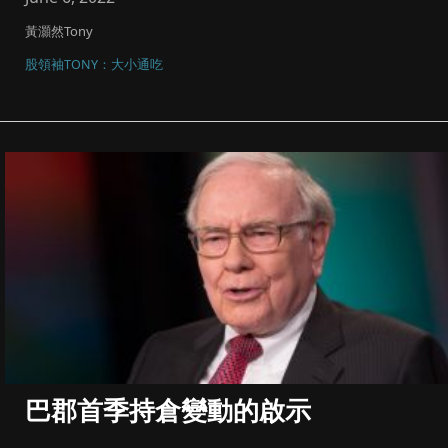
黃灝然Tony
股領袖TONY：大小通吃
巴郡首季持倉變動的啟示