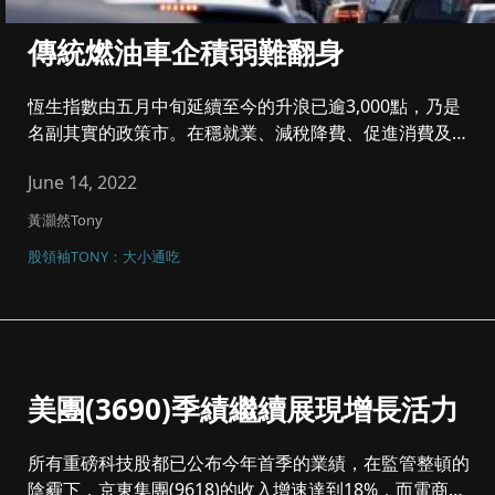
傳統燃油車企積弱難翻身
恆生指數由五月中旬延續至今的升浪已逾3,000點，乃是
名副其實的政策市。在穩就業、減稅降費、促進消費及支
持平台經濟的政策...
June 14, 2022
黃灝然Tony
股領袖TONY：大小通吃
美團(3690)季績繼續展現增長活力
所有重磅科技股都已公布今年首季的業績，在監管整頓的
陰霾下，京東集團(9618)的收入增速達到18%，而電商龍