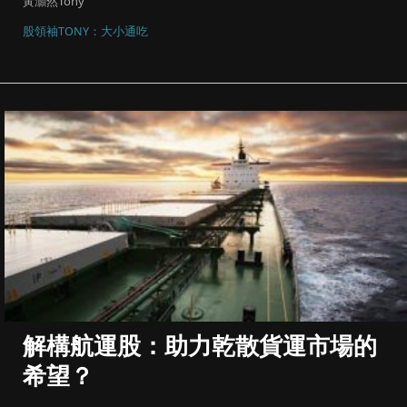
黃灝然Tony
股領袖TONY：大小通吃
解構航運股：助力乾散貨運市場的
希望？