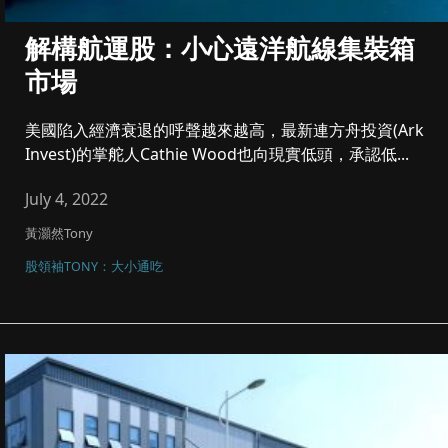
解構航運股：小心遠洋航線集裝箱
市場
美國陷入經濟衰退的呼聲越來越高，最新連方舟投資(Ark
Invest)的掌舵人Cathie Wood也向現實低頭，承認低...
July 4, 2022
黃灝然Tony
股領袖TONY：大小通吃