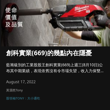
創科實業(669)的幾點內在隱憂
藍籌級別的工業股股王創科實業(669)上週三(8月10日)公
布其中期業績，表現依舊沒有令市場失望，收入力保雙位
數增長至7...
August 17, 2022
黃灝然Tony
股領袖TONY：大小通吃