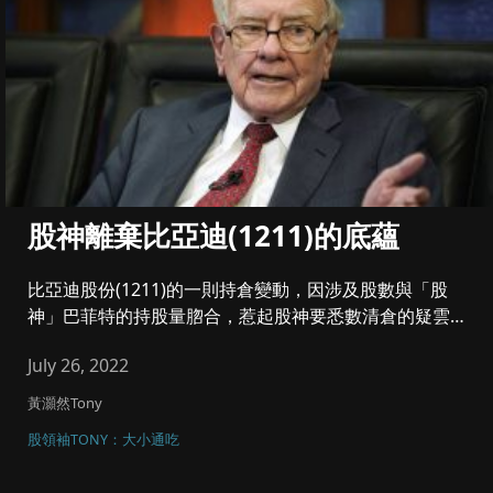
股神離棄比亞迪(1211)的底蘊
比亞迪股份(1211)的一則持倉變動，因涉及股數與「股
神」巴菲特的持股量脗合，惹起股神要悉數清倉的疑雲。
由CCASS變動...
July 26, 2022
黃灝然Tony
股領袖TONY：大小通吃