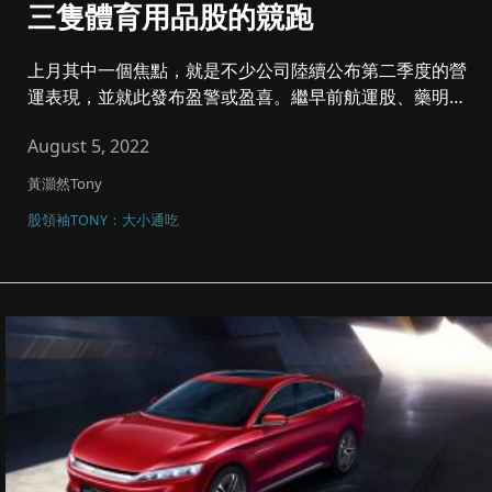
三隻體育用品股的競跑
上月其中一個焦點，就是不少公司陸續公布第二季度的營
運表現，並就此發布盈警或盈喜。繼早前航運股、藥明康
德(2359)公布盈...
August 5, 2022
黃灝然Tony
股領袖TONY：大小通吃