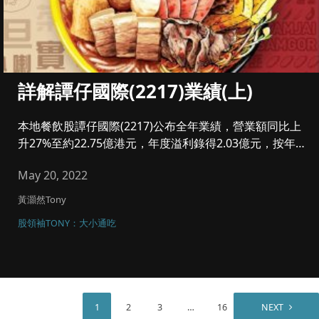
詳解譚仔國際(2217)業績(上)
本地餐飲股譚仔國際(2217)公布全年業績，營業額同比上
升27%至約22.75億港元，年度溢利錄得2.03億元，按年
倒退...
May 20, 2022
黃灝然Tony
股領袖TONY：大小通吃
1
2
3
…
16
NEXT