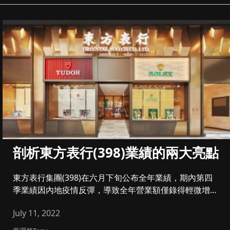
剖析東方表行(398)業績的兩大亮點
東方表行集團(398)在六月下旬公布全年業績，期內第四
季業績因內地疫情反彈，導致全年營業額僅錄得輕微增
長，按年上升3.9...
July 11, 2022