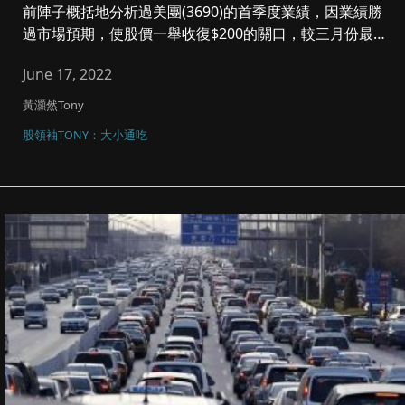
前陣子概括地分析過美團(3690)的首季度業績，因業績勝
過市場預期，使股價一舉收復$200的關口，較三月份最
低點更曾大幅...
June 17, 2022
黃灝然Tony
股領袖TONY：大小通吃