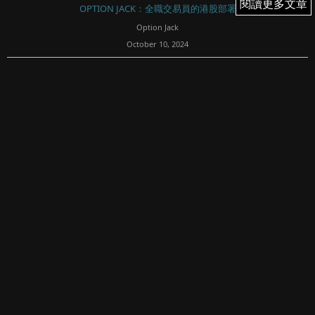
閱讀更多文章
閱讀更多文章
OPTION JACK：全職交易員的港股部署
Option Jack
October 10, 2024
683
投機的資金控管；槓桿投機的底線
這回合的盈虧統計及檢討；逆勢轉倉降低風險；波幅收窄週
期的期權策略；恆指好淡分界線？逆轉或回調？
週三港股先高後低
週三（10月9日）恆指早段反彈，跌iv，最高彈至21418，之
後跟A股一路跌，上午時...