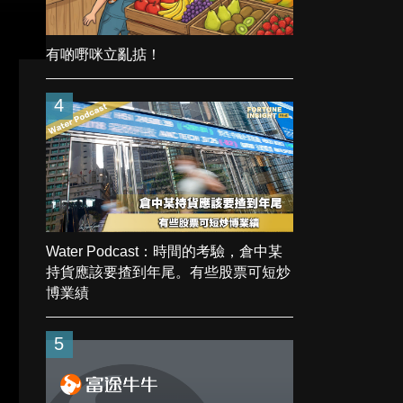
有啲嘢咪立亂掂！
4
Water Podcast：時間的考驗，倉中某
持貨應該要揸到年尾。有些股票可短炒
博業績
5