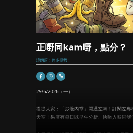
正嘢同kam嘢，點分？
譚朗蔚：俾多棍我！
29/6/2026（一）
提提大家：「炒股內堂」開通左喇！訂閱左專欄既
天室！果度有每日既早午分析、快啲入黎同我