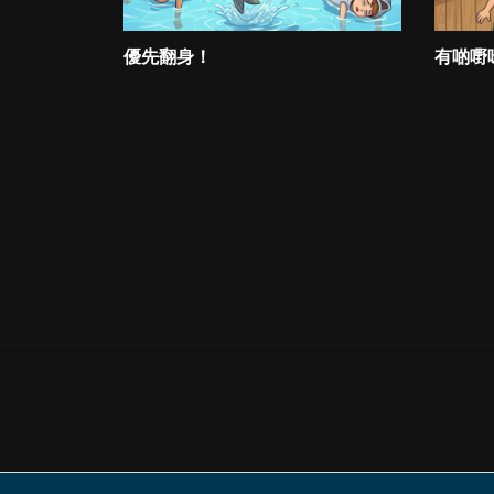
優先翻身！
有啲嘢