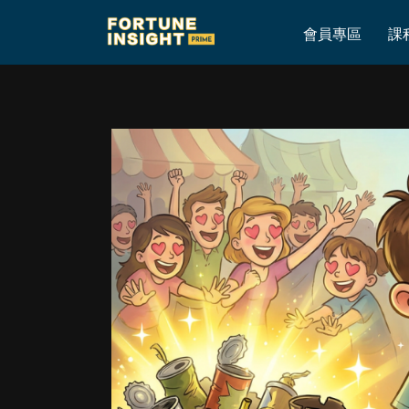
Home
»
正嘢同kam嘢，點分？
會員專區
課