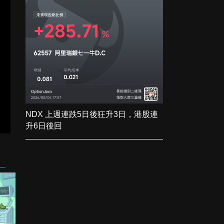
NDX 上週連跌5日後狂升3日，港股連
升6日後回