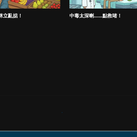
咪立亂掂！
中毒太深喇……點救啫！