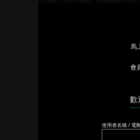
今日個市，半日升482點，但我地個倉今日跌..
馬上
會
歡
使用者名稱 / 電