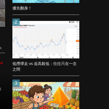
優先翻身！
2
6
64
低撈彈走 vs 追高殺低：往往只在一念
之間
3
聊