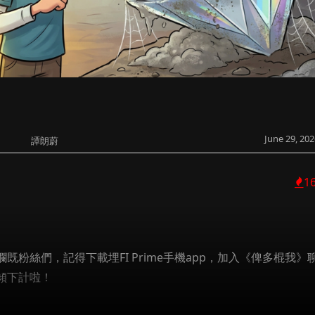
June 29, 202
譚朗蔚
1
粉絲們，記得下載埋FI Prime手機app，加入《俾多棍我》
傾下計啦！