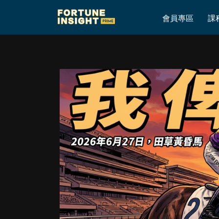
Home
»
R8：布文捧杯一味靠「快」！
會員專區
課