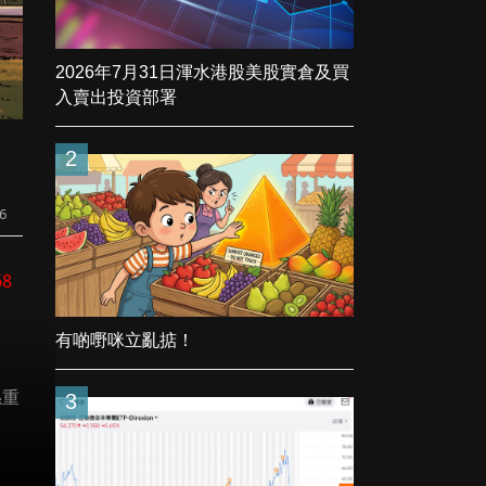
2026年7月31日渾水港股美股實倉及買
入賣出投資部署
2
6
68
有啲嘢咪立亂掂！
係重
3