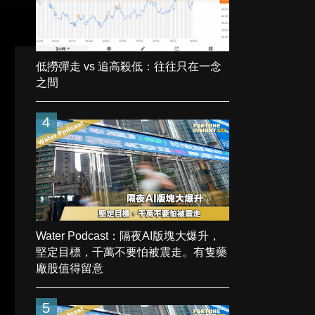
低撈彈走 vs 追高殺低：往往只在一念
之間
4
Water Podcast：隔夜AI版塊大爆升，
堅定目標，千萬不要怕被震走。有隻藥
廠股值得留意
5