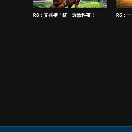
R8：艾兆禮「紅」透煞科夜！
R6：