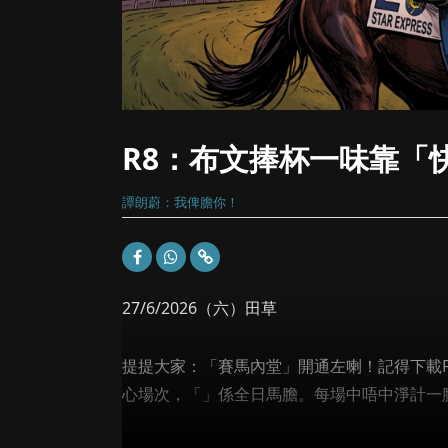
R8：布文捧杯一味靠「
譚朗蔚：我俾膽你！
27/6/2026（六）田草
提提大家：「賽馬內堂」開通左喇！記得下載FI 
心場次，「」係全日馬膽。每場中唔中淨計一膽