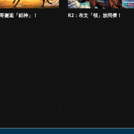
一哥邂逅「鋁神」！
R2：布文「領」放同儕！