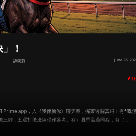
快」！
June 26, 202
譚朗蔚
1
Prime app，入《我俾膽你》聊天室，攞齊過關真飛！有*嘅
三腳，五選打後邊線僅作參考。有）嘅馬贏過同程，有（...