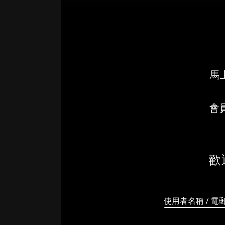
馬上
會
歡
使用者名稱 / 電