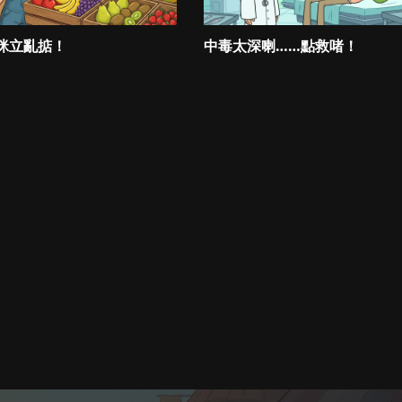
咪立亂掂！
中毒太深喇……點救啫！