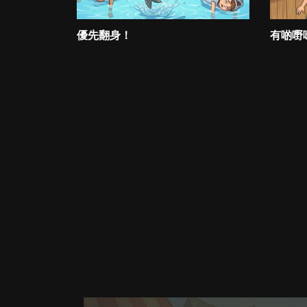
優先翻身！
有啲嘢