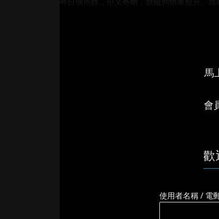
今日個市跌，但又奇喇，就輪到領軍股升。我尋.
馬上
會
歡
使用者名稱 / 電