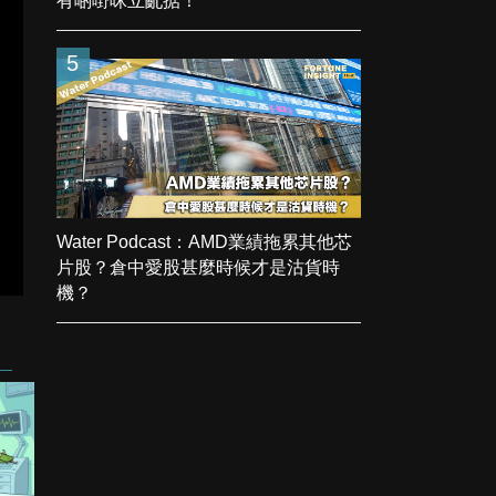
有啲嘢咪立亂掂！
5
Water Podcast：AMD業績拖累其他芯
片股？倉中愛股甚麼時候才是沽貨時
機？