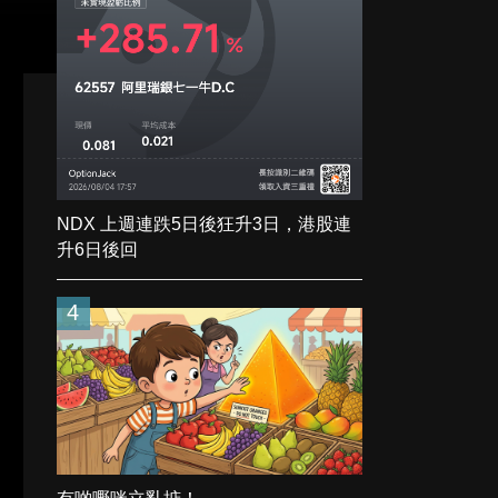
NDX 上週連跌5日後狂升3日，港股連
升6日後回
4