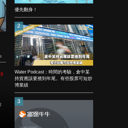
優先翻身！
2
6
Water Podcast：時間的考驗，倉中某
28
持貨應該要揸到年尾。有些股票可短炒
博業績
3
聊