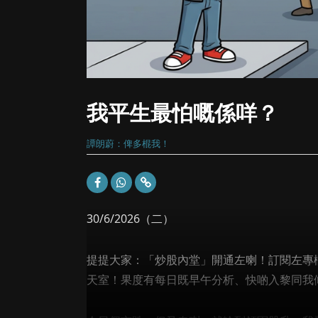
我平生最怕嘅係咩？
譚朗蔚：俾多棍我！
30/6/2026（二）
提提大家：「炒股內堂」開通左喇！訂閱左專欄既
天室！果度有每日既早午分析、快啲入黎同我