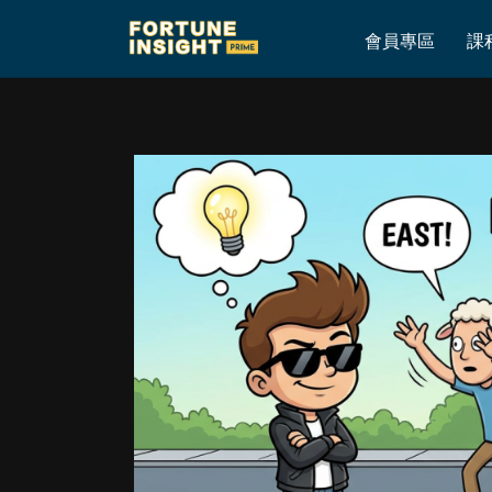
Home
»
我平生最怕嘅係咩？
會員專區
課