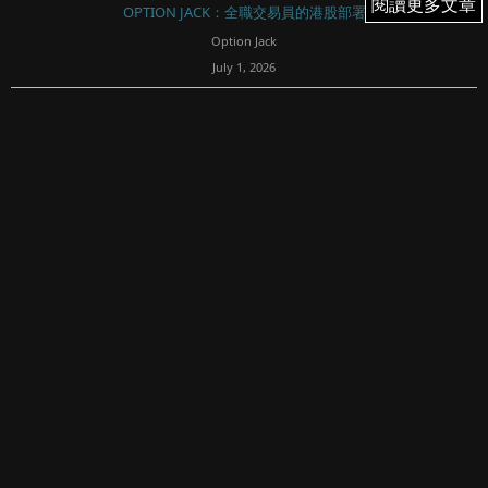
閱讀更多文章
閱讀更多文章
OPTION JACK：全職交易員的港股部署
Option Jack
July 1, 2026
64
SOXX 4月份以來雖然升得勁，但捕捉到每次破頂高 iv 時
short call ，回跌時平倉，兩個月以來已經第3轉。
兩套SPCX 的short strangle 在短短不到兩星期，算是成功的
快速浮盈。SOXX ...