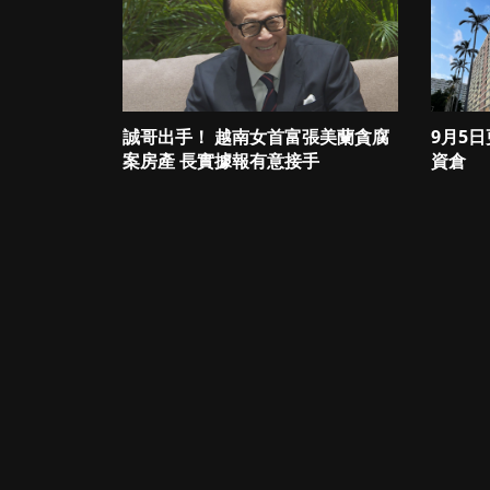
誠哥出手！ 越南女首富張美蘭貪腐
9月5
案房產 長實據報有意接手
資倉