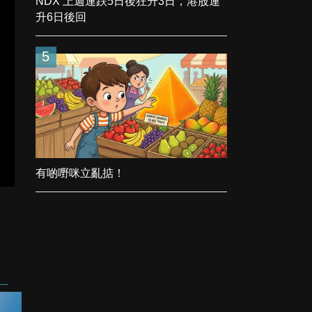
NDX 上週連跌5日後狂升3日，港股連
升6日後回
5
有啲嘢咪立亂掂！