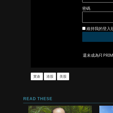
密碼
維持我的登入
還未成為FI PRI
實倉
港股
美股
READ THESE