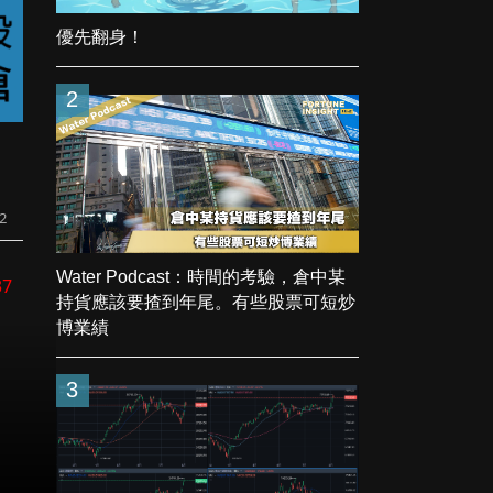
優先翻身！
2
2
Water Podcast：時間的考驗，倉中某
37
持貨應該要揸到年尾。有些股票可短炒
博業績
3