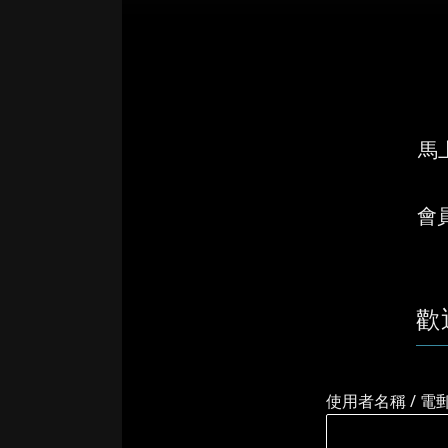
免責聲明：
逆行者 – 90後公屋仔大逆轉 清楚明示內容概...
馬上
會
歡
使用者名稱 / 電