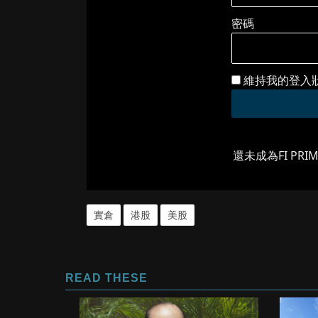
密碼
維持我的登入
還未成為FI PRI
實倉
港股
美股
READ THESE