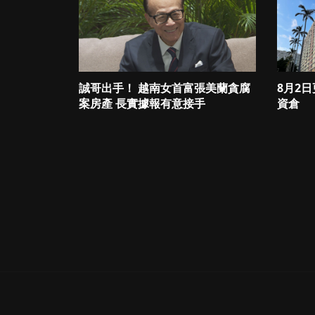
誠哥出手！ 越南女首富張美蘭貪腐
8月2
案房產 長實據報有意接手
資倉