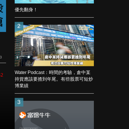
優先翻身！
2
3
Water Podcast：時間的考驗，倉中某
42
持貨應該要揸到年尾。有些股票可短炒
博業績
3