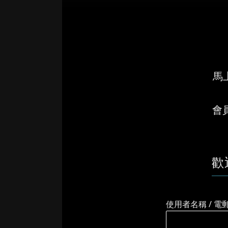
馬上
會
歡
使用者名稱 / 電
&...