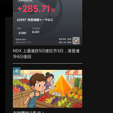
NDX 上週連跌5日後狂升3日，港股連
升6日後回
4