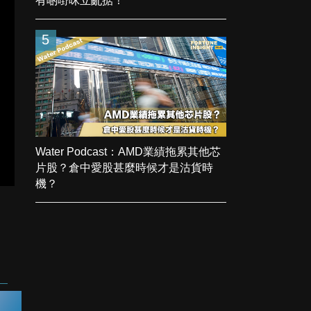
有啲嘢咪立亂掂！
5
Water Podcast：AMD業績拖累其他芯
片股？倉中愛股甚麼時候才是沽貨時
機？