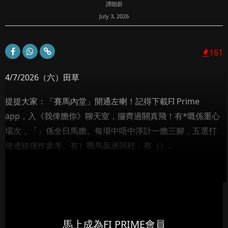
譚朗蔚
July 3, 2026
161
4/7/2026（六）田草
提提大家：「賽馬內堂」開通左喇！記得下載FI Prime
app，入《我俾膽你》聊天室，攞齊過關真飛！有*嘅係重心
場次，「」係全日馬膽。每場中唔中淨計一膽三腳，五選打
後邊線僅作參考。有）嘅馬贏過同程，有（）...
馬上成為FI PRIME會員