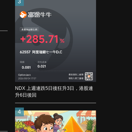
3
NDX 上週連跌5日後狂升3日，港股連
升6日後回
4