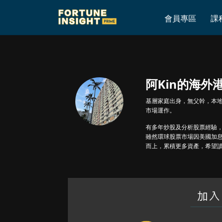
Home
»
Archives for 阿Kin的海外港人投資
會員專區
課
阿Kin的海外
基層家庭出身，無父幹，本
市場運作。
有多年炒股及分析股票經驗
雖然環球股票市場因美國加
而上，累積更多資產，希望