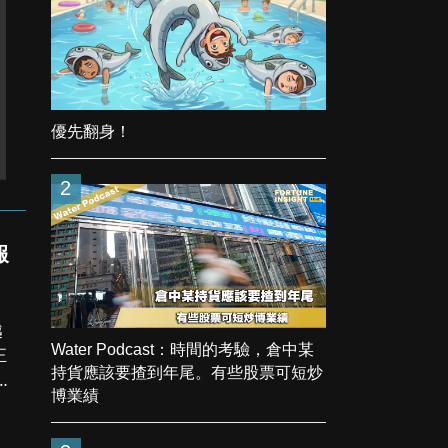
優先翻身！
2
報
Water Podcast：時間的考驗，倉中某
正
持貨應該要揸到年尾。有些股票可短炒
向
博業績