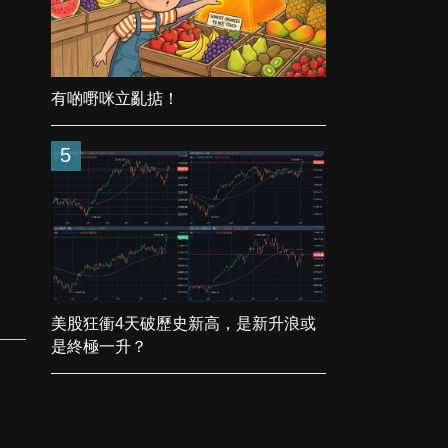
有啲嘢咪立亂掂！
5
美股狂衝4天破歷史新高，是新升浪或
是終極一升？