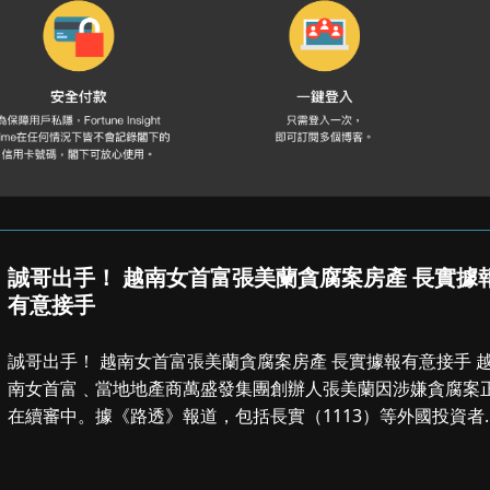
誠哥出手！ 越南女首富張美蘭貪腐案房產 長實據
有意接手
誠哥出手！ 越南女首富張美蘭貪腐案房產 長實據報有意接手 越
南女首富﹑當地地產商萬盛發集團創辦人張美蘭因涉嫌貪腐案
在續審中。據《路透》報道，包括長實（1113）等外國投資者
越南法庭致函，指出...