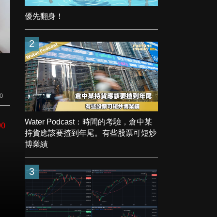
優先翻身！
2
0
Water Podcast：時間的考驗，倉中某
90
持貨應該要揸到年尾。有些股票可短炒
博業績
3