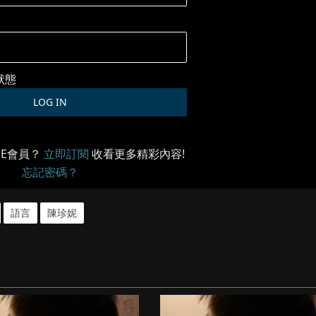
狀態
ME會員？
立即訂閱
收看更多精彩內容!
忘記密碼？
語言
陳珍妮