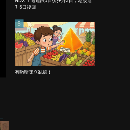
NDX 上週連跌5日後狂升3日，港股連
升6日後回
5
有啲嘢咪立亂掂！