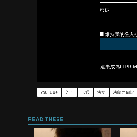
密碼
維持我的登入
還未成為FI PRI
YouTube
入門
卡通
法文
法蘭西周記
READ THESE