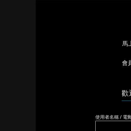
馬上
會
歡
使用者名稱 / 電