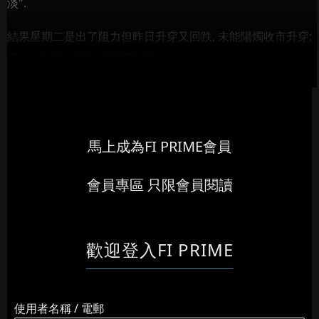
淡".
結果星期二是出了阻力但昨日升穿又回跌, 未能陽燭收市升穿;
但vhs又開始回落 ; 同時期貨形...
馬上成為FI PRIME會員
會員專區 只限會員閱讀
歡迎登入FI PRIME
使用者名稱 / 電郵