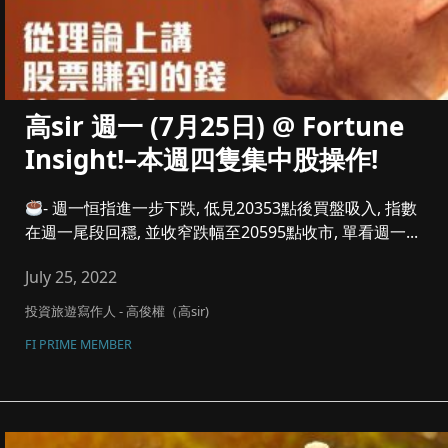
高sir 週一 (7月25日) @ Fortune
Insight!–本週四隻集中股操作!
- 週一恒指進一步下跌, 低見20353點後買盤吸入, 指數
在週一尾段回穩, 並收窄跌幅至20595點收市, 單看週一...
July 25, 2022
投資旅遊寫作人 - 高俊權（高sir)
FI PRIME MEMBER