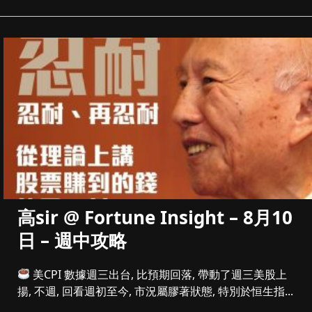
高sir @ Fortune Insight – 8月10
日 – 週中攻略
美CPI 數據週三出台, 比預期回落, 帶動了週三美股上
揚, 不週, 回看週初至今, 市況屬膠著狀態, 特別於恒生指...