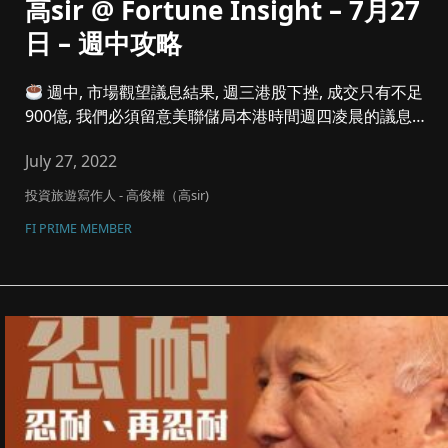
高sir @ Fortune Insight – 7月27
日 – 週中攻略
週中, 市場觀望議息結果, 週三港股下挫, 成交只有不足
900億, 我們必須留意美聯儲局本港時間週四凌晨的議息結
果,...
July 27, 2022
投資旅遊寫作人 - 高俊權（高sir)
FI PRIME MEMBER