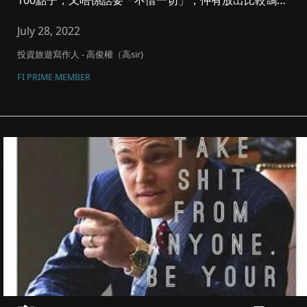
100點子，又唔係話要「不惜一切」，仲有放出比較鴿既
口風，9月雖有機...
July 28, 2022
投資旅遊寫作人 - 高俊權（高sir)
FI PRIME MEMBER