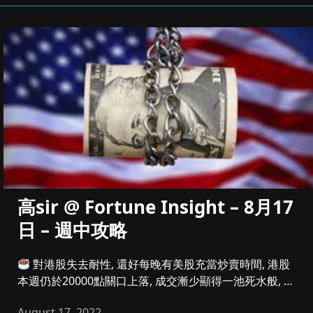
高sir @ Fortune Insight – 8月17
日 – 週中攻略
對港股失去耐性, 還好每晚有美股充當炒賣時間, 港股
本週仍於20000點關口上落, 成交漸少顯得一池死水般, 而
美股...
August 17, 2022