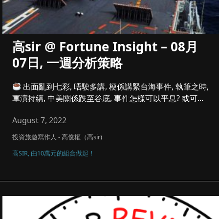
高sir @ Fortune Insight – 08月
07日, 一週分析策略
出面亂到七彩, 唔駛多講, 梗係講緊台海事件, 執筆之時,
軍演持續, 中美關係跌至谷底, 事件怎樣可以平息? 或可...
August 7, 2022
投資旅遊寫作人 - 高俊權（高sir)
高SIR, 由10萬元的組合做起！