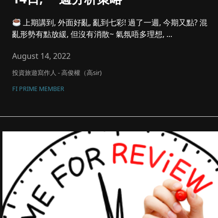
上期講到, 外面好亂, 亂到七彩! 過了一週, 今期又點? 混
亂形勢有點放緩, 但沒有消散~ 氣氛唔多理想, ...
August 14, 2022
投資旅遊寫作人 - 高俊權（高sir)
FI PRIME MEMBER