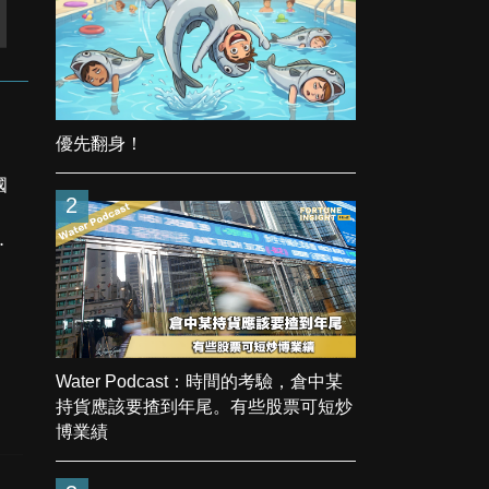
優先翻身！
國
2
國
Water Podcast：時間的考驗，倉中某
持貨應該要揸到年尾。有些股票可短炒
博業績