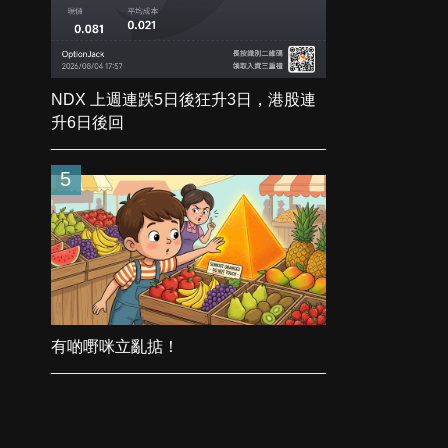
NDX 上週連跌5日後狂升3日，港股連
升6日後回
5
有啲嘢咪立亂掂！