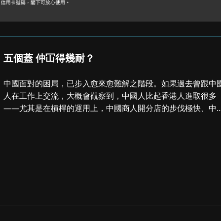
五個蓋 仲冚得幾耐？
中國面對的困局，已步入愈來愈難解之階段。如果過去曾跟中
人在工作上交流，大概會觀察到，中國人比起香港人進取很多
——尤其是在槓桿的運用上，中國商人開分店的步伐極快、中
人普遍急於推展生意、開拓新業務，相...