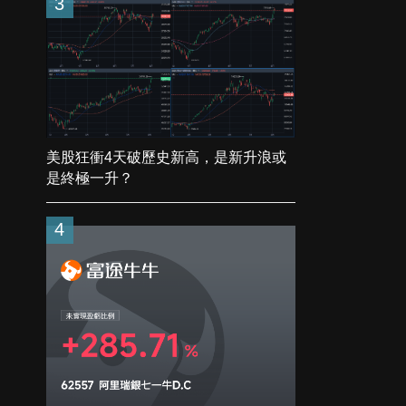
3
美股狂衝4天破歷史新高，是新升浪或
是終極一升？
4