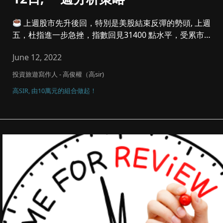
上週股市先升後回，特別是美股結束反彈的勢頭, 上週
五，杜指進一步急挫，指數回見31400 點水平，受累市場
對通脹擔心...
June 12, 2022
投資旅遊寫作人 - 高俊權（高sir)
高SIR, 由10萬元的組合做起！