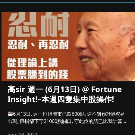
高sir 週一 (6月13日) @ Fortune
Insight!–本週四隻集中股操作!
6月13日, 週一恒指開市已跌600點, 這不難預計跌勢的
出現, 恒指卻下守21000點關口, 守此位的話已比我計算
中...
June 13, 2022