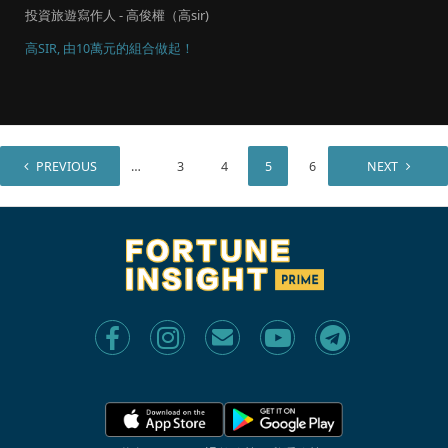
投資旅遊寫作人 - 高俊權（高sir)
高SIR, 由10萬元的組合做起！
PREVIOUS
1
…
3
4
5
6
7
NEXT