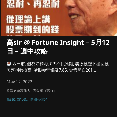
高sir @ Fortune Insight – 5月12
日 – 週中攻略
四日市, 但都好精彩, CPI不似預期, 美股應聲下挫回應,
美匯指數搶高, 港股轉弱觸及7.85, 金管局自201...
May 12, 2022
投資旅遊寫作人 - 高俊權（高sir)
高SIR, 由10萬元的組合做起！