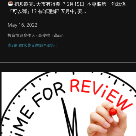
初步跌完, 大市有得彈~? 5月15日, 本專欄第一句就係
『可以彈』! ? 有咩理據? 五月中, 要...
May 16, 2022
投資旅遊寫作人 - 高俊權（高sir)
高SIR, 由10萬元的組合做起！