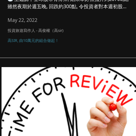
雖然夜期於週五晚, 回跌約300點, 令投資者對本週初股
市...
May 22, 2022
投資旅遊寫作人 - 高俊權（高sir)
高SIR, 由10萬元的組合做起！