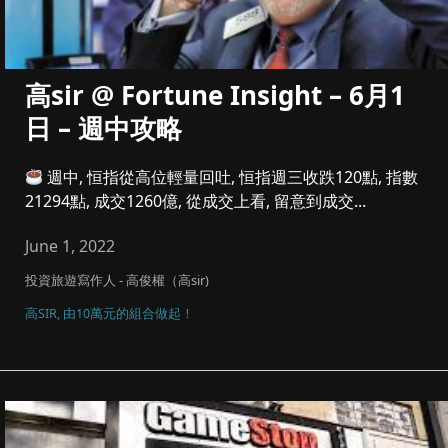
高sir @ Fortune Insight – 6月1
日 – 週中攻略
週中, 恒指從高位輕量回吐, 恒指週三收跌120點, 指數
21294點, 成交1260億, 從成交上看, 留意到成交...
June 1, 2022
投資旅遊寫作人 - 高俊權（高sir)
高SIR, 由10萬元的組合做起！