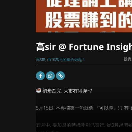
高sir @ Fortune Ins
投資
高SIR, 由10萬元的組合做起！
初步跌完, 大市有得彈~?
5月15日, 本專欄第一句就係 『可以彈』! ? 有
五月中, 要加息的時機剛剛已實行, 從3月起開始的