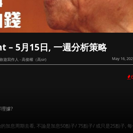
ight – 5月15日, 一週分析策略
May 16, 202
旅遊寫作人 - 高俊權（高sir)
咩理據?
加息周期去看, 不論是加息50點子/ 75點子/ 或只是25點子, 