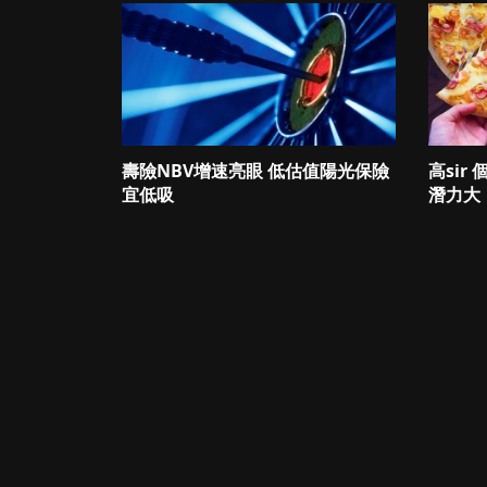
壽險NBV增速亮眼 低估值陽光保險
高sir
宜低吸
潛力大