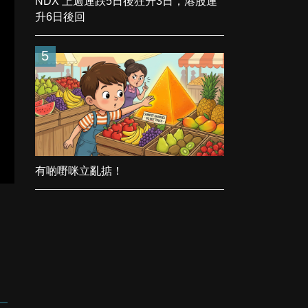
NDX 上週連跌5日後狂升3日，港股連
升6日後回
5
有啲嘢咪立亂掂！