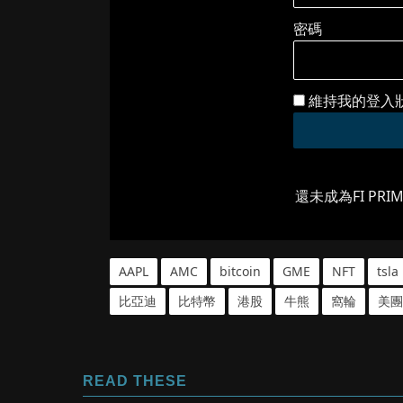
密碼
維持我的登入
還未成為FI PRI
AAPL
AMC
bitcoin
GME
NFT
tsla
比亞迪
比特幣
港股
牛熊
窩輪
美團
READ THESE