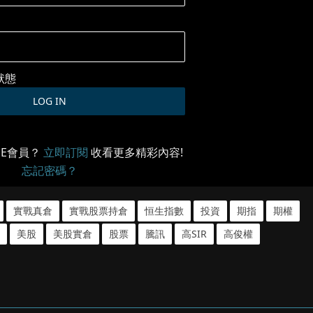
狀態
ME會員？
立即訂閱
收看更多精彩內容!
忘記密碼？
實戰真倉
實戰股票持倉
恒生指數
投資
期指
期權
美股
美股實倉
股票
騰訊
高SIR
高俊權