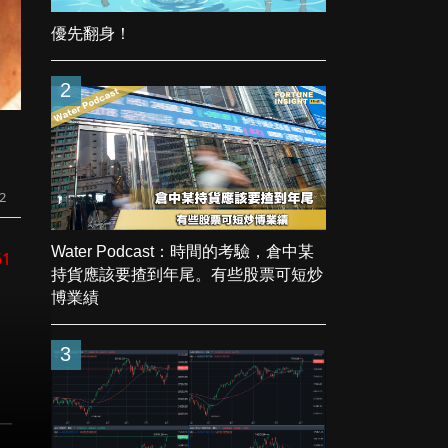
優先翻身！
2
2
Water Podcast：時間的考驗，倉中某
61
持貨應該要揸到年尾。有些股票可短炒
博業績
3
每一