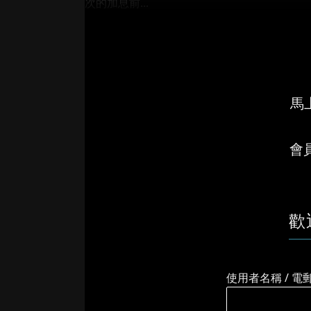
次的加息前...
馬上
會
歡
使用者名稱 / 電