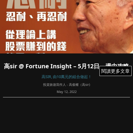
高sir @ Fortune Insight – 5月12日 – 週中攻略
閱讀更多文章
閱讀更多文章
高SIR, 由10萬元的組合做起！
投資旅遊寫作人 - 高俊權（高sir)
May 12, 2022
52
四日市, 但都好精彩, CPI不似預期, 美股應聲下挫回應, 美