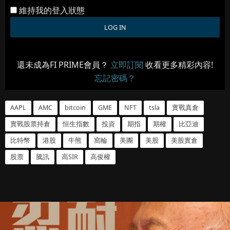
維持我的登入狀態
還未成為FI PRIME會員？
立即訂閱
收看更多精彩內容!
忘記密碼？
AAPL
AMC
bitcoin
GME
NFT
tsla
實戰真倉
實戰股票持倉
恒生指數
投資
期指
期權
比亞迪
比特幣
港股
牛熊
窩輪
美團
美股
美股實倉
股票
騰訊
高SIR
高俊權