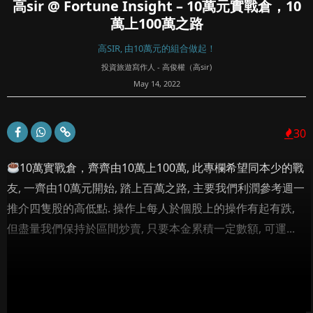
高sir @ Fortune Insight – 10萬元實戰倉，10
萬上100萬之路
高SIR, 由10萬元的組合做起！
投資旅遊寫作人 - 高俊權（高sir)
May 14, 2022
30
10萬實戰倉，齊齊由10萬上100萬, 此專欄希望同本少的戰
友, 一齊由10萬元開始, 踏上百萬之路, 主要我們利潤參考週一
推介四隻股的高低點. 操作上每人於個股上的操作有起有跌,
但盡量我們保持於區間炒賣, 只要本金累積一定數額, 可運...