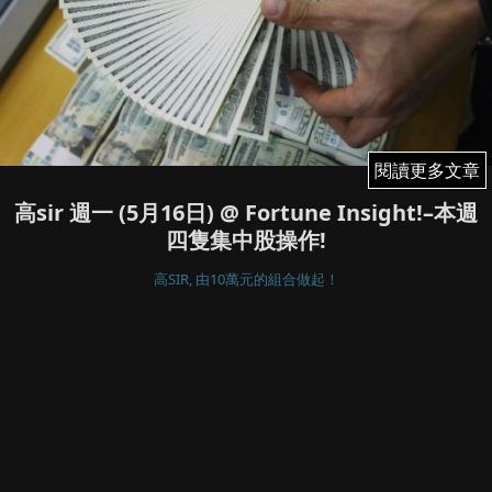
閱讀更多文章
閱讀更多文章
高sir 週一 (5月16日) @ Fortune Insight!–本週
四隻集中股操作!
高SIR, 由10萬元的組合做起！
投資旅遊寫作人 - 高俊權（高sir)
May 16, 2022
41
5月16日的一週, 關於全週大勢和策略, 請參考"週日已出的