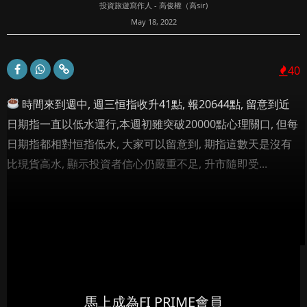
投資旅遊寫作人 - 高俊權（高sir)
May 18, 2022
40
時間來到週中, 週三恒指收升41點, 報20644點, 留意到近
日期指一直以低水運行,本週初雖突破20000點心理關口, 但每
日期指都相對恒指低水, 大家可以留意到, 期指這數天是沒有
比現貨高水, 顯示投資者信心仍嚴重不足, 升市隨即受...
馬上成為FI PRIME會員