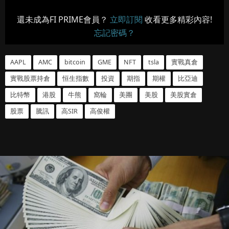
還未成為FI PRIME會員？
立即訂閱
收看更多精彩內容!
忘記密碼？
AAPL
AMC
bitcoin
GME
NFT
tsla
實戰真倉
實戰股票持倉
恒生指數
投資
期指
期權
比亞迪
比特幣
港股
牛熊
窩輪
美團
美股
美股實倉
股票
騰訊
高SIR
高俊權