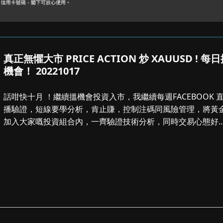
真正無懼大市 PRICE ACTION 炒 XAUUSD ! 每
機會！ 20221017
話咁快十月 ！繼續搵機會投資入市，我繼續每週FACEBOOK 
播驗證，短線要學分析，肯止賺，控制注碼同風險管理，將黃
加入大家嘅投資組合內，一齊驗證技術分析，同時交易心態好
要，今日睇法。。。。。。...