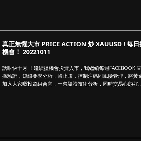
真正無懼大市 PRICE ACTION 炒 XAUUSD ! 每
機會！ 20221011
話咁快十月 ！繼續搵機會投資入市，我繼續每週FACEBOOK 
播驗證，短線要學分析，肯止賺，控制注碼同風險管理，將黃
加入大家嘅投資組合內，一齊驗證技術分析，同時交易心態好
要，今日睇法。。。。。。...