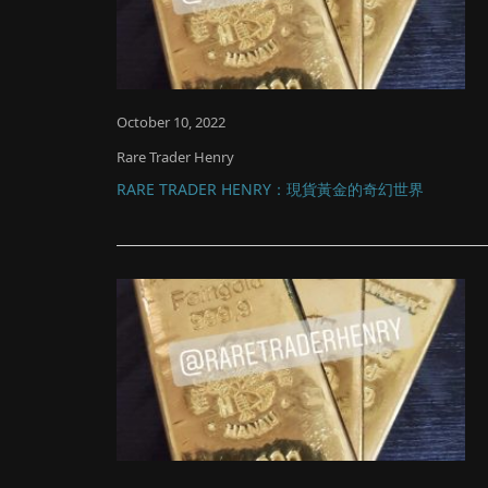
October 10, 2022
Rare Trader Henry
RARE TRADER HENRY：現貨黃金的奇幻世界