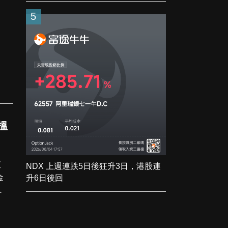
5
日搵
直
NDX 上週連跌5日後狂升3日，港股連
金
升6日後回
重