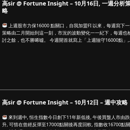
高sir @ Fortune Insight – 10月16日, 一週分析
略
上週股市力保16000 點關口，自我加盟FI 以來，每週寫下
策略由二月開始到這一刻，市況的波動變化一一紀下，每週也
討之餘，也不勝唏噓。 今週開首就寫上「上週險守16000點」,
天，這...
高sir @ Fortune Insight – 10月12日 – 週中攻略
來到週中, 恒生指數今日創下11年新低後, 午後買盤人市由
升, 可惜在曾經反彈至17000點關後再度回軟, 指數收16700點