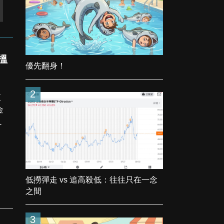
日搵
優先翻身！
2
直
金
重
低撈彈走 vs 追高殺低：往往只在一念
之間
3