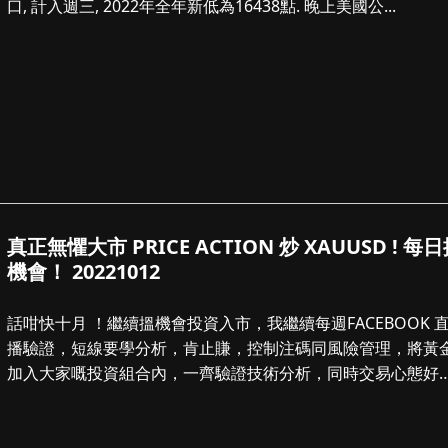
口, 計入週三, 2022年全年新低為16438點. 晚上美國公...
真正無懼大市 PRICE ACTION 炒 XAUUSD ! 每
機會！ 20221012
話咁快十月 ！繼續搵機會投資入市，我繼續每週FACEBOOK 
播驗證，短線要學分析，肯止賺，控制注碼同風險管理，將黃
加入大家嘅投資組合內，一齊驗證技術分析，同時交易心態好
要，今日睇法。。。。。。...