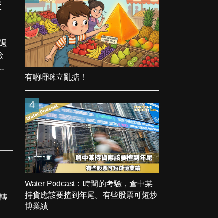
策
一週
檢
有啲嘢咪立亂掂！
4
Water Podcast：時間的考驗，倉中某
持貨應該要揸到年尾。有些股票可短炒
跌轉
博業績
關