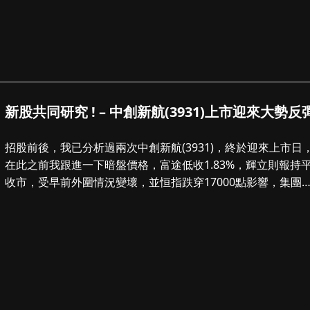
新股共同研究 ! – 中創新航(3931)上市迎來大勢反
招股前後，我已分析過兩次中創新航(3931)，終於迎來上市日
在此之前我跟進一下暗盤價格，富途低收1.83%，輝立則報持
收市，受早前外圍情況變壞，並恒指跌穿17000點影響，集團
招股下限38港元定...