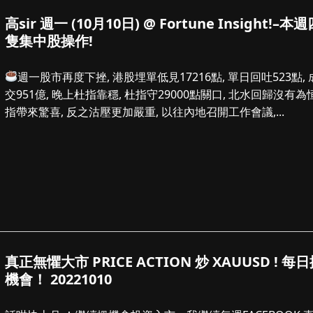
高sir 週一 (10月10日) @ Fortune Insight!–本
隻集中股操作!
週一股市再度下挫, 港股埋單低見17216點, 單日回吐523點, 
交951億, 晚上杜指靠穩, 杜指守29000點關口, 北水回歸沒有為
指帶來驚喜, 反之沽壓更加嚴重, 以往內地召開工作會議,...
真正無懼大市 PRICE ACTION 炒 XAUUSD ! 每
機會！ 20221010