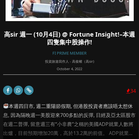
高sir 週一 (10月4日) @ Fortune Insight!–本週
四隻集中股操作!
FI PRIME MEMBER
投資旅遊寫作人 - 高俊權（高sir)
October 4, 2022
34
本週四日市, 週二重陽節假期, 但港股投資者應該唔太想休
息, 因為隔晚週一美股迎來700多點的反彈, 日經及亞太區股市
在週二普彈, 留意週三有“小非農”之稱的美國ADP就業人數將
出爐，目前預期增加20萬，高於13.2萬的前值。 ADP就業...