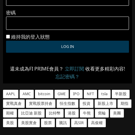
密碼
維持我的登入狀態
還未成為FI PRIME會員？
立即訂閱
收看更多精彩內容!
忘記密碼？
AAPL
AMC
bitcoin
GME
IPO
NFT
tsla
半新股
實戰真倉
實戰股票持倉
恒生指數
投資
新股上市
期指
期權
比亞迪 新股
比特幣
港股
牛熊
窩輪
美團
美股
美股實倉
股票
騰訊
高SIR
高俊權