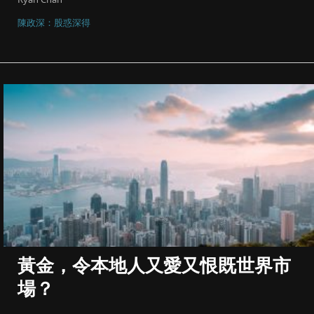
陳政深：股惑深得
黃金，令本地人又愛又恨既世界市
場？