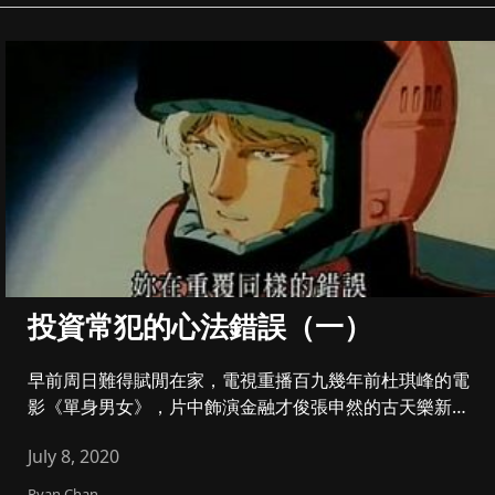
投資常犯的心法錯誤（一）
早前周日難得賦閒在家，電視重播百九幾年前杜琪峰的電
影《單身男女》，片中飾演金融才俊張申然的古天樂新官
上任，甫坐下便提出工...
July 8, 2020
Ryan Chan