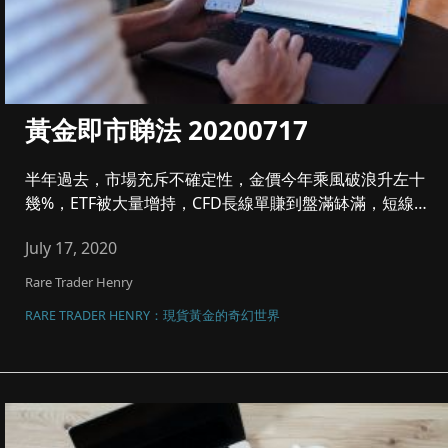
黃金即市睇法 20200717
半年過去，市場充斥不確定性，金價今年乘風破浪升左十
幾%，ETF被大量增持，CFD長線單賺到盤滿缽滿，短線
要肯止賺，控制注...
July 17, 2020
Rare Trader Henry
RARE TRADER HENRY：現貨黃金的奇幻世界