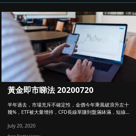
黃金即市睇法 20200720
半年過去，市場充斥不確定性，金價今年乘風破浪升左十
幾%，ETF被大量增持，CFD長線單賺到盤滿缽滿，短線
要肯止賺，控制注...
July 20, 2020