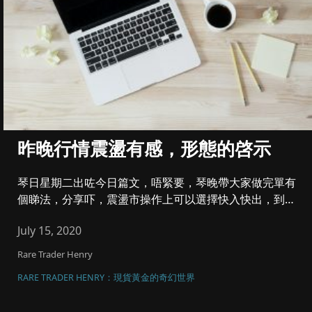
昨晚行情震盪有感，形態的啓示
琴日星期二出咗今日篇文，唔緊要，琴晚帶大家做完單有
個睇法，分享吓，震盪市操作上可以選擇快入快出，到震
盪上下緣肯止賺。同時...
July 15, 2020
Rare Trader Henry
RARE TRADER HENRY：現貨黃金的奇幻世界