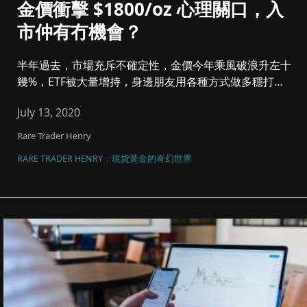
金價衝擊 $1800/oz 心理關口，入
市仲有冇機會？
半年過去，市場充斥不確定性，金價今年乘風破浪升左十
幾%，ETF被大量增持，身邊朋友用各種方式做多穩打穩
扎，CFD長線單賺...
July 13, 2020
Rare Trader Henry
RARE TRADER HENRY：現貨黃金的奇幻世界