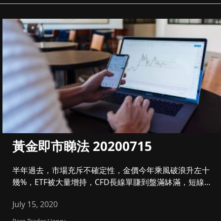
黃金即市睇法 20200715
半年過去，市場充斥不確定性，金價今年乘風破浪升左十
幾%，ETF被大量增持，CFD長線單賺到盤滿缽滿，短線
要肯止賺，控制注...
July 15, 2020
Rare Trader Henry