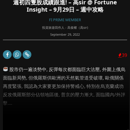
週初四隻股成績跟進! – 高sir @ Fortune
Insight – 9月29日 – 週中攻略
FI PRIME MEMBER
投資旅遊寫作人 - 高俊權（高sir)
September 29, 2022
39
股市仍一遍淡勢中, 反彈每次都面臨巨大沽壓, 外圍上俄烏
面臨新局勢, 但俄羅斯供歐洲的天然氣管道受破壞, 歐俄關係
再度緊張, 我認為大家要更加保持警戒心, 特別在烏克蘭成功
反攻俄羅斯部分佔領地區後, 普京的壓力漸大, 面臨國內/外評
擊....