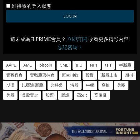
維持我的登入狀態
還未成為FI PRIME會員？
立即訂閱
收看更多精彩內容!
忘記密碼？
AAPL
AMC
bitcoin
GME
IPO
NFT
tsla
半新股
實戰真倉
實戰股票持倉
恒生指數
投資
新股上市
期指
期權
比亞迪 新股
比特幣
港股
牛熊
窩輪
美團
美股
美股實倉
股票
騰訊
高SIR
高俊權