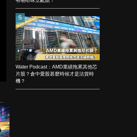
有啲嘢咪立亂掂！
5
Water Podcast：AMD業績拖累其他芯
片股？倉中愛股甚麼時候才是沽貨時
機？