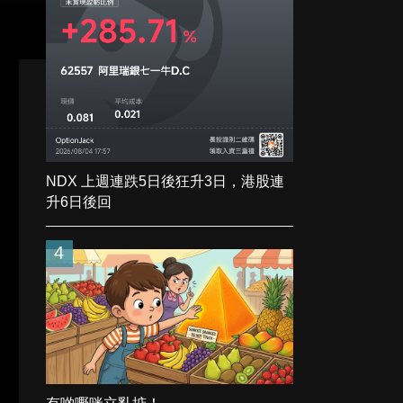
NDX 上週連跌5日後狂升3日，港股連
升6日後回
4