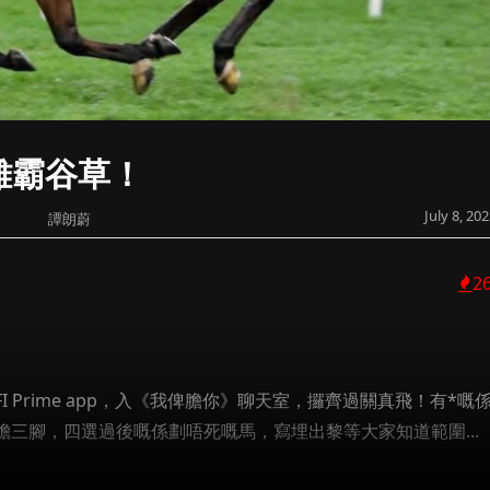
雄霸谷草！
July 8, 20
譚朗蔚
2
Prime app，入《我俾膽你》聊天室，攞齊過關真飛！有*嘅
三腳，四選過後嘅係劃唔死嘅馬，寫埋出黎等大家知道範圍...