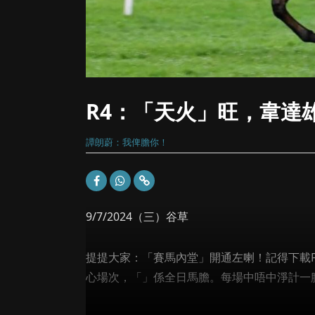
R4：「天火」旺，韋達
譚朗蔚：我俾膽你！
9/7/2024（三）谷草
提提大家：「賽馬內堂」開通左喇！記得下載FI 
心場次，「」係全日馬膽。每場中唔中淨計一膽