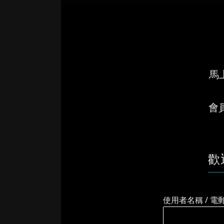
馬上
會
歡
使用者名稱 / 電