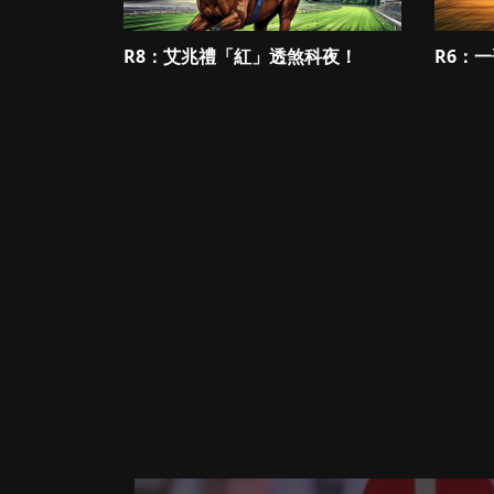
R8：艾兆禮「紅」透煞科夜！
R6：