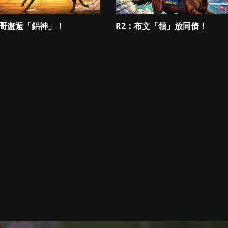
一哥邂逅「鋁神」！
R2：布文「領」放同儕！