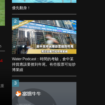
優先翻身！
2
25
Water Podcast：時間的考驗，倉中某
64
持貨應該要揸到年尾。有些股票可短炒
博業績
3
係重