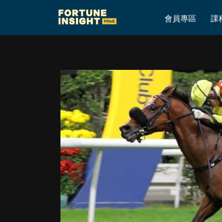
Home
»
R4：「天火」旺，韋達雄霸谷草！
會員專區
課