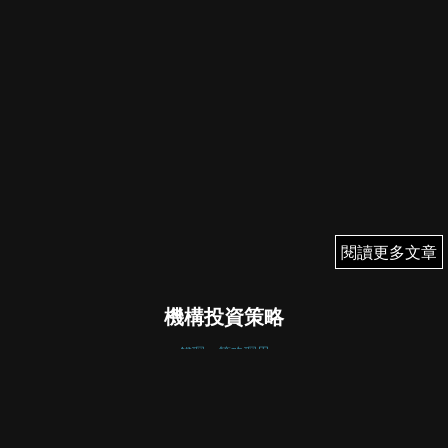
閱讀更多文章
閱讀更多文章
機構投資策略
錢琛：策略琛思
錢琛
July 18, 2024