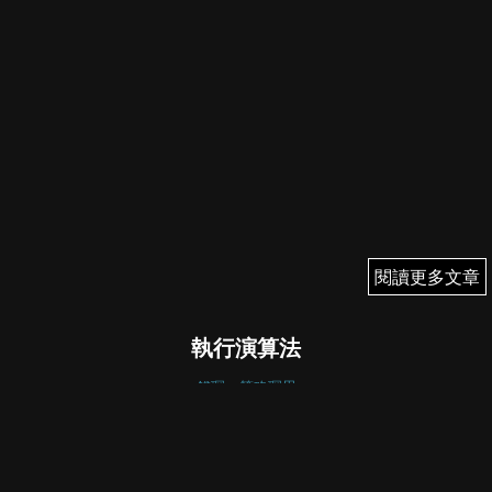
閱讀更多文章
閱讀更多文章
執行演算法
錢琛：策略琛思
錢琛
August 6, 2024