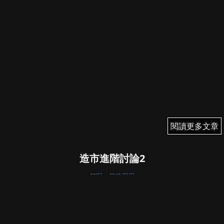
閱讀更多文章
閱讀更多文章
造市進階討論2
錢琛：策略琛思
錢琛
July 18, 2024