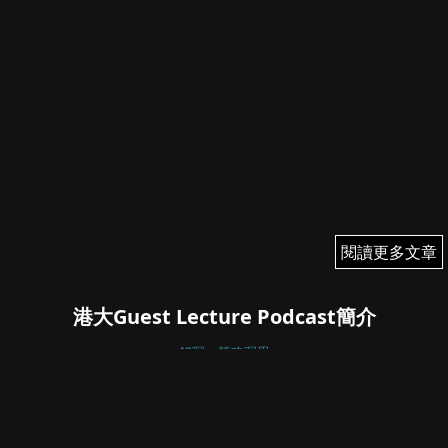
閱讀更多文章
閱讀更多文章
港大Guest Lecture Podcast簡介
錢琛：策略琛思
錢琛
July 17, 2024