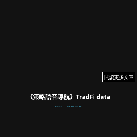
閱讀更多文章
閱讀更多文章
《策略語音導航》TradFi data
錢琛：策略琛思
錢琛
April 15, 2024