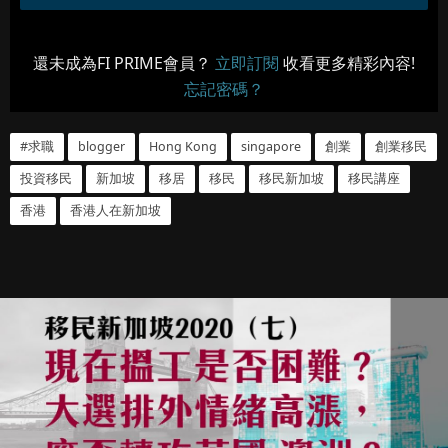
還未成為FI PRIME會員？
立即訂閱
收看更多精彩內容!
忘記密碼？
#求職
blogger
Hong Kong
singapore
創業
創業移民
投資移民
新加坡
移居
移民
移民新加坡
移民講座
香港
香港人在新加坡