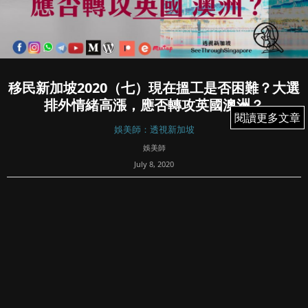
移民新加坡2020（七）現在搵工是否困難？大選
排外情緒高漲，應否轉攻英國澳洲？
閱讀更多文章
閱讀更多文章
娛美師：透視新加坡
娛美師
July 8, 2020
743
移民查詢、執CV服務中，常見問題包括現在搵工是否困難？
最簡單答案，就借用網台主持陳四的說法：「你只要一份
工，外面有幾多唔關事」。同理，PR、入籍是否越來越難？
都是偽名題。另外，更多本來打算來新加坡的，見BNO平權