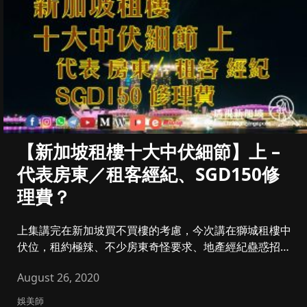
【新加坡租樓十大中伏細節】上 –
代表房東／租客經紀、SGD150修
理費？
上集講完在新加坡買不買樓的考慮，今次講在獅城租樓中
伏位，租約極辣、不少房東奇怪要求、地產經紀蠱惑招，
都是初到新加坡租樓常...
August 26, 2020
娛美師