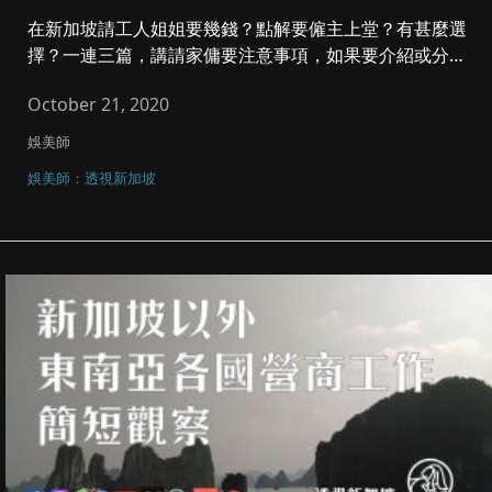
在新加坡請工人姐姐要幾錢？點解要僱主上堂？有甚麼選
擇？一連三篇，講請家傭要注意事項，如果要介紹或分
享，可到家長台What...
October 21, 2020
娛美師
娛美師：透視新加坡