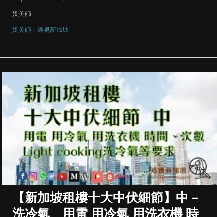
娛美師
娛美師：透視新加坡
【新加坡租樓十大中伏細節】中 –
洗冷氣、用電 用冷氣 用洗衣機 時