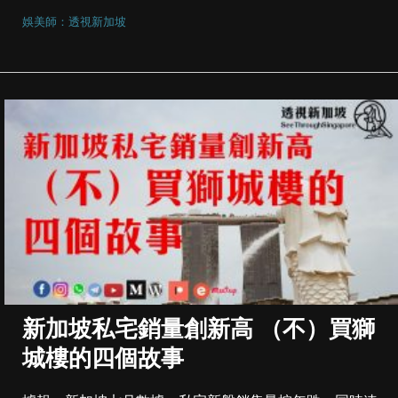
娛美師：透視新加坡
新加坡私宅銷量創新高 （不）買獅
城樓的四個故事