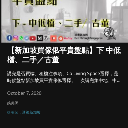
【新加坡買傢俬平貴盤點】下 中低
檔、二手／古董
講完是否買樓、租樓注事項、Co Living Space選擇，是
時候盤點新加坡買平貴傢俬選擇。上次講完集中地、中高
檔，今...
October 7, 2020
娛美師
娛美師：透視新加坡