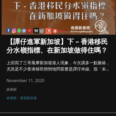
【譚仔進軍新加坡】下 – 香港移民
分水嶺指標、在新加坡做得住嗎？
上回寫了三哥風摩新加坡港人現象，今次講多一點脈絡，
尤其是不少香港移民悄悄地問甚麼是譚仔米線、指「未食
過想試」，可謂新分水...
November 11, 2020
娛美師
娛美師：透視新加坡