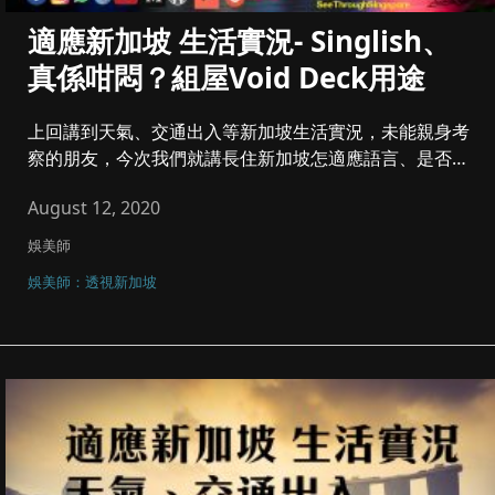
適應新加坡 生活實況- Singlish、
真係咁悶？組屋Void Deck用途
上回講到天氣、交通出入等新加坡生活實況，未能親身考
察的朋友，今次我們就講長住新加坡怎適應語言、是否悶
爆、組屋Void D...
August 12, 2020
娛美師
娛美師：透視新加坡