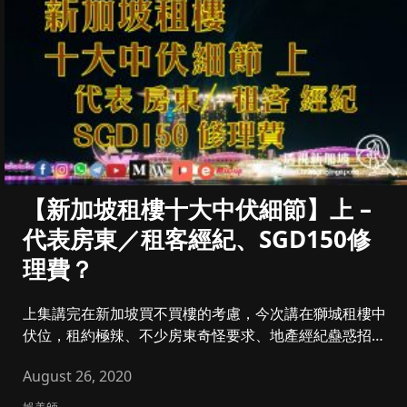
【新加坡租樓十大中伏細節】上 –
代表房東／租客經紀、SGD150修
理費？
上集講完在新加坡買不買樓的考慮，今次講在獅城租樓中
伏位，租約極辣、不少房東奇怪要求、地產經紀蠱惑招，
都是初到新加坡租樓常...
August 26, 2020
娛美師