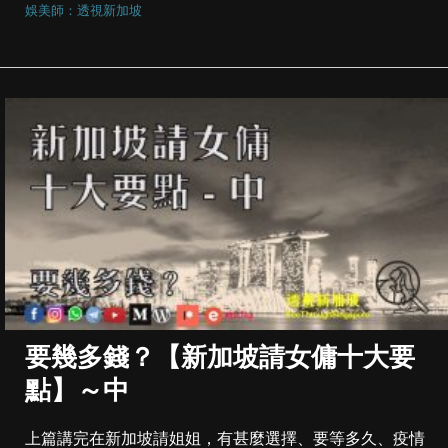
娛美師：透視新加坡
要幾多錢？【新加坡請女傭十大要
點】～中
上篇講完在新加坡請姐姐，有甚麼選擇、要等多久、疫情