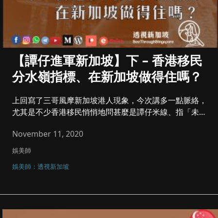
【譚仔進軍新加坡】下 – 香港移民
分水嶺指標、在新加坡做得住嗎？
上回寫了三哥風摩新加坡港人現象，今次講多一點脈絡，
尤其是不少香港移民悄悄地問甚麼是譚仔米線、指「未食
過想試」，可謂新分水...
November 11, 2020
娛美師
娛美師：透視新加坡