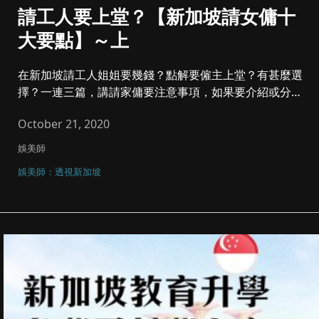
請工人要上堂？【新加坡請女傭十
大要點】～上
在新加坡請工人姐姐要幾錢？點解要僱主上堂？有甚麼選
擇？一連三篇，講請家傭要注意事項，如果要介紹或分
享，可到家長台What...
October 21, 2020
娛美師
娛美師：透視新加坡