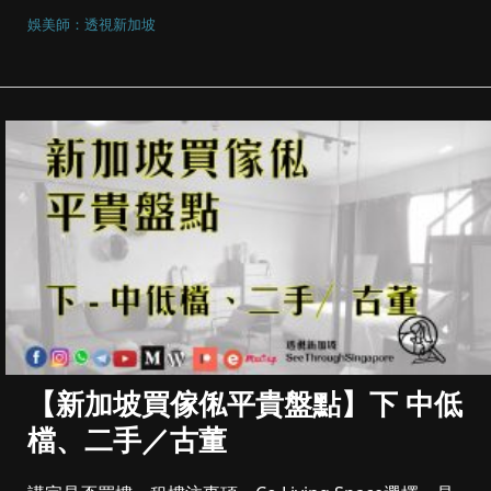
娛美師：透視新加坡
【新加坡買傢俬平貴盤點】下 中低
檔、二手／古董