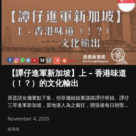
【譚仔進軍新加坡】上 – 香港味道
（！？）的文化輸出
原是請女傭要點下集，但菲傭姐姐要讓路譚仔呀姐。譚仔
三哥進軍新加坡，當地港人為之瘋狂，開張後每日朝聖兩
次大有人在，What...
November 4, 2020
娛美師