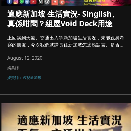
適應新加坡 生活實況- Singlish、
真係咁悶？組屋Void Deck用途
上回講到天氣、交通出入等新加坡生活實況，未能親身考
察的朋友，今次我們就講長住新加坡怎適應語言、是否悶
爆、組屋Void D...
August 12, 2020
娛美師
娛美師：透視新加坡