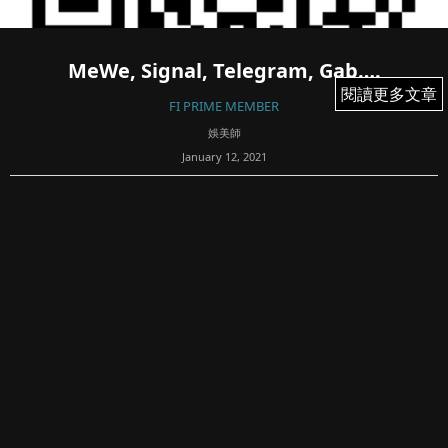
MeWe, Signal, Telegram, Gab….
閱讀更多文章
閱讀更多文章
FI PRIME MEMBER
娛美師
January 12, 2021
119
公告：上年老鼠拉龜，今年終於真網媒大遷徙，就一次過重
推透視新加坡已開的相關平台，以保留連繫免失聯，原有平
台繼續保存：
► Signal Group:
...