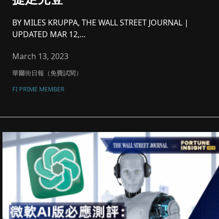
BY MILES KRUPPA, THE WALL STREET JOURNAL |
UPDATED MAR 12,...
March 13, 2023
華爾街日報（免費試閱）
FI PRIME MEMBER