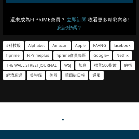
還未成為FI PRIME會員？
立即訂閱
收看更多精彩內容!
忘記密碼？
#科技股
Alphabet
Amazon
Apple
FAANG
facebook
fiprime
FIPrimeplus
fiprime會員專區
Google+
Netflix
THE WALL STREET JOURNAL
WSJ
加息
標普500指數
納指
經濟衰退
美聯儲
美股
華爾街日報
通脹