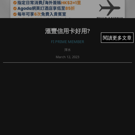
滙豐信用卡好用?
閱讀更多文章
閱讀更多文章
FI PRIME MEMBER
渾水
March 12, 2023
61
【捕捉靈感成就未來 Fortune Insight正式與華爾街日報攜
手合作】
訂閱「FI Prime Plus」（一年計劃）只需港幣 $998，每日少
於港幣 $3！（華爾街日報官網一年價格約港幣$2,9...