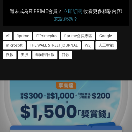
還未成為FI PRIME會員？
立即訂閱
收看更多精彩內容!
忘記密碼？
AI
fiprime
FIPrimeplus
fiprime會員專區
Google+
microsoft
THE WALL STREET JOURNAL
WSJ
人工智能
微軟
美股
華爾街日報
谷歌