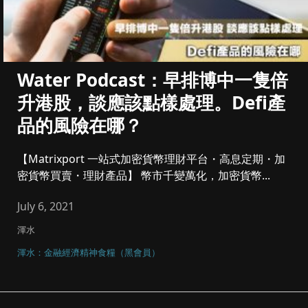
Water Podcast：早排博中一隻倍
升港股，談應該點樣處理。Defi產
品的風險在哪？
【Matrixport 一站式加密貨幣理財平台・高息定期・加
密貨幣買賣・理財產品】 幣市千變萬化，加密貨幣...
July 6, 2021
渾水
渾水：金融經濟精神食糧（黑會員）