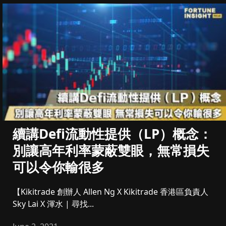
續講Defi流動性提供（LP）概念：
別讓高年利率蒙蔽雙眼，無常損失
可以令你輸很多
【Kikitrade 創辦人 Allen Ng X Kikitrade 香港區負責人
Sky Lai X 渾水 | 尋找...