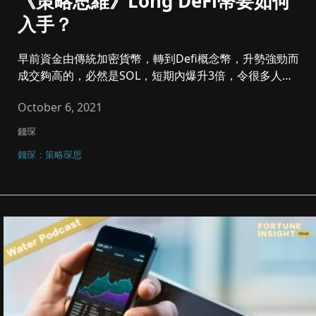
《策略思維》Long DeFi幣要如何
入手？
早前資金由傳統加密貨幣，轉到Defi概念幣，升勢強勁而
成交夠高的，必然是SOL，短期內爆升3倍，令很多人都
問我應否追買。...
October 6, 2021
錢琛
錢琛：策略琛思