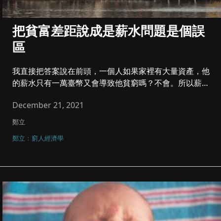
把貧富差距說成是薪水問題是個誤
區
我直接把答案說在前頭，一個人如果家裡有大量資產，他
的薪水只有一萬臺幣又會導致他貧窮嗎？不會。所以薪水
低導致貧窮這件事，雖...
December 21, 2021
鄭立
鄭立：窮人經濟學