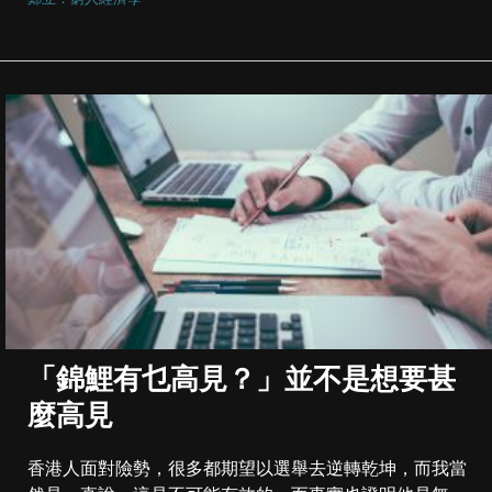
「錦鯉有乜高見？」並不是想要甚
麼高見
香港人面對險勢，很多都期望以選舉去逆轉乾坤，而我當