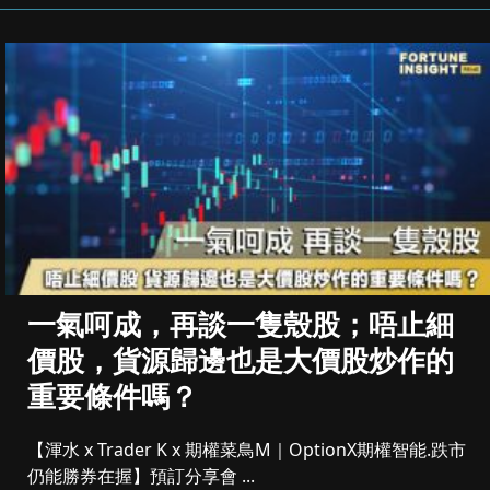
一氣呵成，再談一隻殼股；唔止細
價股，貨源歸邊也是大價股炒作的
重要條件嗎？
【渾水 x Trader K x 期權菜鳥M｜OptionX期權智能.跌市
仍能勝券在握】預訂分享會 ...