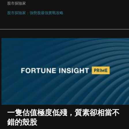
股市探險家
股市探險家：強勢股最強實戰攻略
一隻估值極度低殘，質素卻相當不
錯的殼股