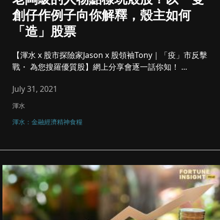
創仔作例子向你解釋，殼主如何
「造」股票
【渾水 x 股市探險家Jason x 股領袖Tony｜「疫」市反擊
戰・ 為您搜羅優質股】網上分享會逐一話你知！ ...
July 31, 2021
渾水
渾水：金融經濟精神食糧