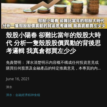
殼股小陽春 卻難比當年的殼股大時
代 分析一隻殼股股價異動的背後思
考邏輯 我真倉都買左少少
免責聲明： 渾水清楚明示內容概不構成任何投資意見或
購買任何股票及金融產品的特定推薦意見，本專頁的內容
亦並非就任何個別投...
June 16, 2021
渾水
渾水：金融經濟精神食糧