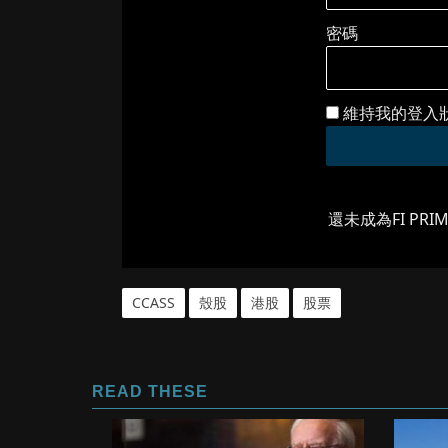
密碼
維持我的登入
還未成為FI PRI
CCASS
殼股
港股
股票
READ THESE