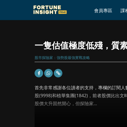
Home
»
一隻估值極度低殘，質素卻相當不錯的殼股
會員專區
課
一隻估值極度低殘，質
股市探險家：強勢股最強實戰攻略
首先非常感謝各位讀者的支持，專欄的訂閱人
股(9998)和植華集團(1842)，前者股價
股價大升固然開心，但探險家...