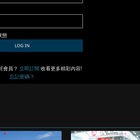
狀態
ME會員？
立即訂閱
收看更多精彩內容!
忘記密碼？