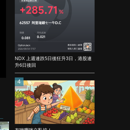
NDX 上週連跌5日後狂升3日，港股連
升6日後回
4