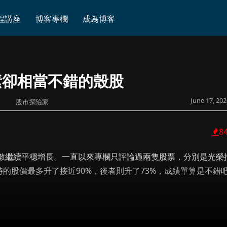
程講座
博客專欄
成為博客
素卻相當不錯的殼股
June 17, 202
股市探險家
8
數繼續平穩增長。一直以來專欄只評論過兩隻股票，分別是光榮
比出文時的股價最多升了接近90%，後者則升了73%，成績單算是不錯