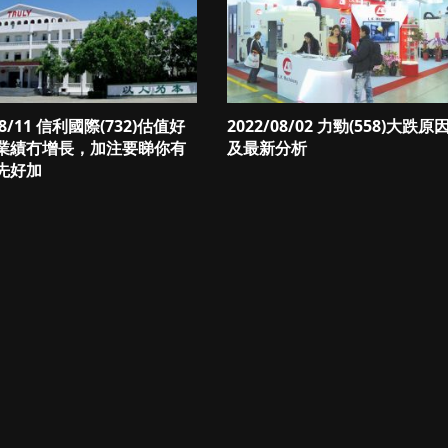
08/11 信利國際(732)估值好
2022/08/02 力勁(558)大跌原
業績冇增長，加注要睇你有
及最新分析
先好加