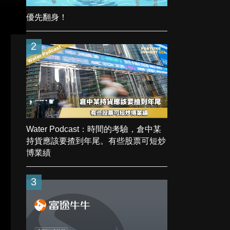
優先翻身！
2
Water Podcast：時間的考驗，倉中某
持貨應該要揸到年尾。有些股票可短炒
博業績
3