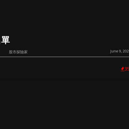
名單
June 9, 202
股市探險家
3
大相逕庭的。前者關鍵是基本分析，如行業、市盈率、公司資產
析，如大股東背景、貨源歸邊程度、財技事件等，公司賺錢派息
...