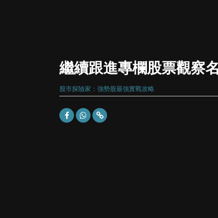
繼續跟進專欄股票觀察
股市探險家：強勢股最強實戰攻略
股票市場千變萬化，分析大股與細股的方法是
業務前景和派息等，後者關鍵卻集中於財技分
否往往只是輔助。然而，同一件財技事件，於不同