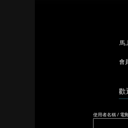
馬上
會
歡
使用者名稱 / 電