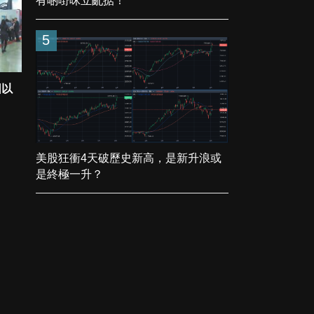
有啲嘢咪立亂掂！
5
因以
美股狂衝4天破歷史新高，是新升浪或
是終極一升？