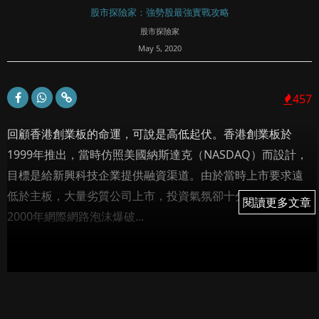
股市探險家：強勢股最強實戰攻略
股市探險家
May 5, 2020
457
回顧香港創業板的命運，可說是高低起伏。香港創業板於
1999年推出，當時仿照美國納斯達克（NASDAQ）而設計，
目標是給新興科技企業提供融資渠道。由於當時上市要求遠
低於主板，大量劣質公司上市，投資氣氛卻十分熾熱，最終
閱讀更多文章
閱讀更多文章
2000年網際網路泡沫爆破...