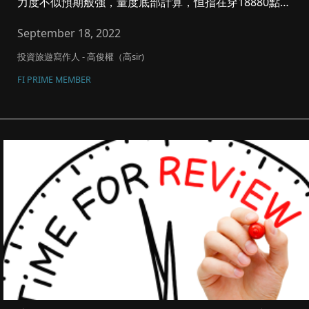
力度不似預期般強，量度底部計算，恒指在穿18880點
後，其實極有機會到...
September 18, 2022
投資旅遊寫作人 - 高俊權（高sir)
FI PRIME MEMBER