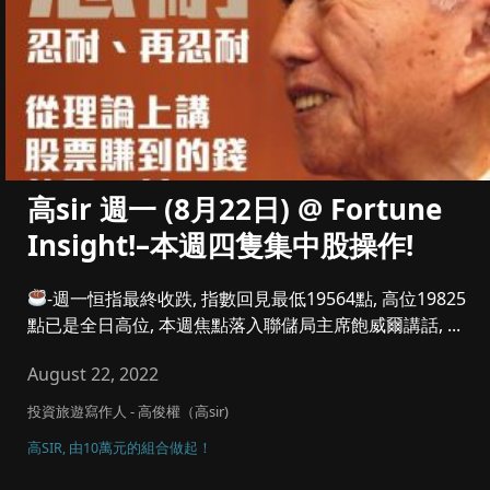
高sir 週一 (8月22日) @ Fortune
Insight!–本週四隻集中股操作!
-週一恒指最終收跌, 指數回見最低19564點, 高位19825
點已是全日高位, 本週焦點落入聯儲局主席飽威爾講話, ...
August 22, 2022
投資旅遊寫作人 - 高俊權（高sir)
高SIR, 由10萬元的組合做起！