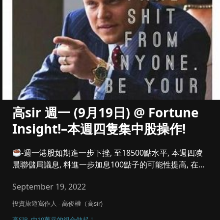
高sir 週一 (9月19日) @ Fortune
Insight!–本週四隻集中股操作!
-週一港股如期進一步下挫, 至18500點水平, 本週四凌
晨聯儲局議息, 料進一步加息100點子的可能性提高, 在此
之...
September 19, 2022
投資旅遊寫作人 - 高俊權（高sir)
高SIR, 由10萬元的組合做起！