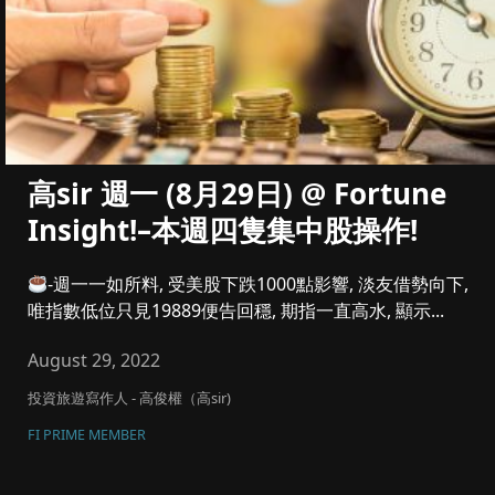
高sir 週一 (8月29日) @ Fortune
Insight!–本週四隻集中股操作!
-週一一如所料, 受美股下跌1000點影響, 淡友借勢向下,
唯指數低位只見19889便告回穩, 期指一直高水, 顯示...
August 29, 2022
投資旅遊寫作人 - 高俊權（高sir)
FI PRIME MEMBER