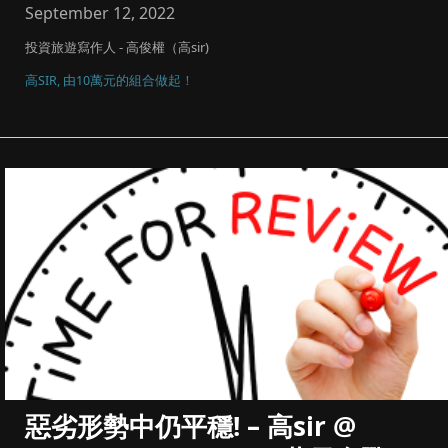
September 12, 2022
投資旅遊寫作人 - 高俊權（高sir)
高SIR, 由10萬元的組合做起！
惡劣形勢中仍平穩! – 高sir @