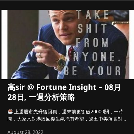
高sir @ Fortune Insight – 08月
28日, 一週分析策略
上週股市先升後回穩，週末前更衝破20000關，一時
間，大家又對港股回復生氣抱有希望，過五中美落實對退
市審核細節，有利...
August 28, 2022