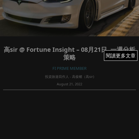
高sir @ Fortune Insight – 08月21日, 一週分析
閱讀更多文章
閱讀更多文章
策略
FI PRIME MEMBER
投資旅遊寫作人 - 高俊權（高sir)
August 21, 2022
55
又一週，不知道大家可有每期跟週一政略的股票買賣，如
果有的話，呢兩週應該成績不錯。