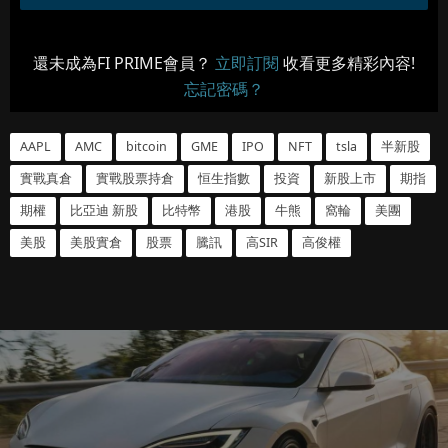
還未成為FI PRIME會員？
立即訂閱
收看更多精彩內容!
忘記密碼？
AAPL
AMC
bitcoin
GME
IPO
NFT
tsla
半新股
實戰真倉
實戰股票持倉
恒生指數
投資
新股上市
期指
期權
比亞迪 新股
比特幣
港股
牛熊
窩輪
美團
美股
美股實倉
股票
騰訊
高SIR
高俊權