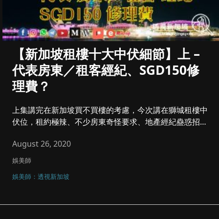
【新加坡租樓十大中伏細節】上 –
代表房東／租客經紀、SGD150修
理費？
上集講完在新加坡買不買樓的考慮，今次講在獅城租樓中
伏位，租約極辣、不少房東奇怪要求、地產經紀蠱惑招，
都是初到新加坡租樓常...
August 26, 2020
娛美師
娛美師：透視新加坡