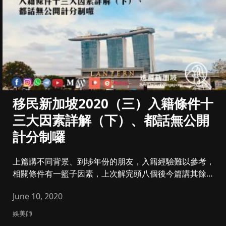
移民新加坡2020（三）入籍條件十
三大因素詳解（下）、都話無公開
計分制囉
上篇講不同背景、到埗年份的朋友，入籍經驗難以參考，
相關條件有一籃子因素，上次解完頭八個後今篇講其餘五
個，亦及新加坡不像英...
June 10, 2020
娛美師