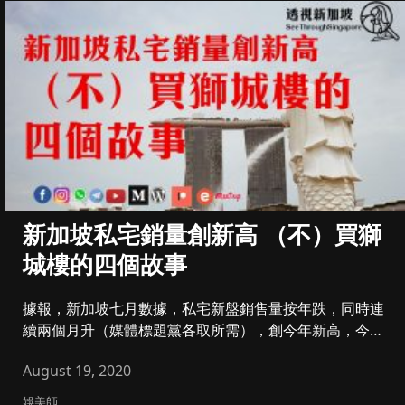
新加坡私宅銷量創新高 （不）買獅
城樓的四個故事
據報，新加坡七月數據，私宅新盤銷售量按年跌，同時連
續兩個月升（媒體標題黨各取所需），創今年新高，今次
講香港朋友在新加坡（...
August 19, 2020
娛美師