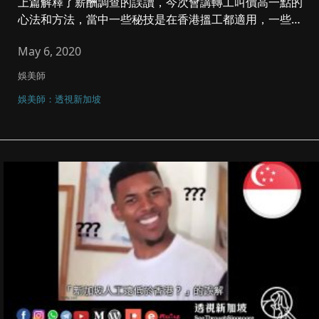
上篇解釋了薪酬調查的誤讀，今次會講轉工叫價高一點的
心法和方法，當中一些秘技是在香港搵工都適用，一些則
是到外國轉工殺著。 ...
May 6, 2020
娛美師
娛美師：透視新加坡