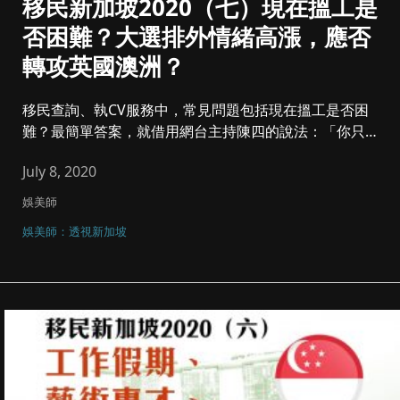
移民新加坡2020（七）現在搵工是
否困難？大選排外情緒高漲，應否
轉攻英國澳洲？
移民查詢、執CV服務中，常見問題包括現在搵工是否困
難？最簡單答案，就借用網台主持陳四的說法：「你只要
一份工，外面有幾多唔...
July 8, 2020
娛美師
娛美師：透視新加坡