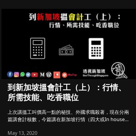
到新加坡搵會計工（上）：行情、
所需技能、吃香職位
上次講搵工叫價高一點的秘技、外國求職殺著，現在分兩
篇講會計核數，今篇講在新加坡行情（四大或In house重
點）、最吃香...
May 13, 2020