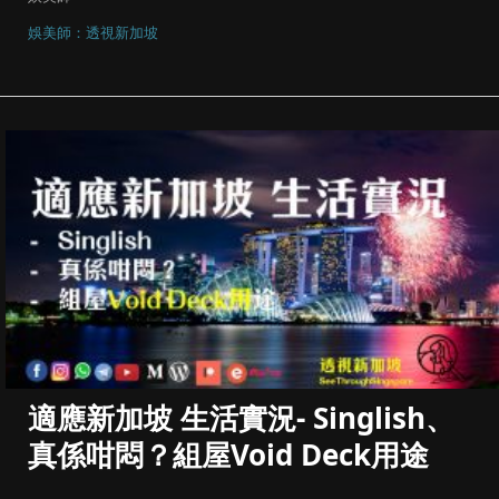
娛美師：透視新加坡
適應新加坡 生活實況- Singlish、
真係咁悶？組屋Void Deck用途