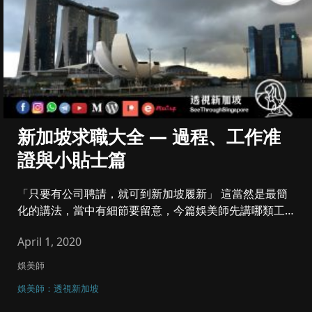
新加坡求職大全 — 過程、工作准
證與小貼士篇
「只要有公司聘請，就可到新加坡履新」 這當然是最簡
化的講法，當中有細節要留意，今篇娛美師先講哪類工作
准證較適合想移民的港...
April 1, 2020
娛美師
娛美師：透視新加坡