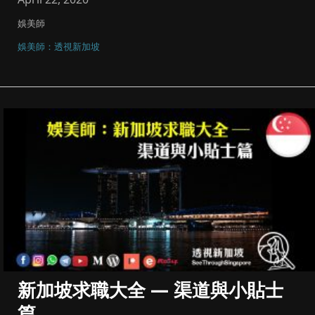
娛美師
娛美師：透視新加坡
新加坡求職大全 — 渠道與小貼士
篇