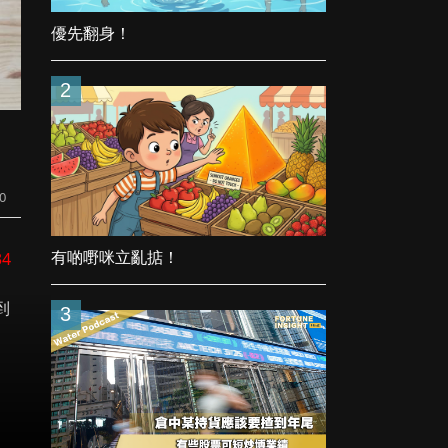
優先翻身！
2
20
34
有啲嘢咪立亂掂！
到
3