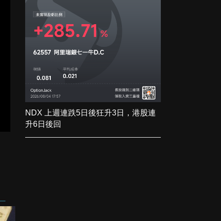
NDX 上週連跌5日後狂升3日，港股連
升6日後回