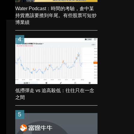
Water Podcast：時間的考驗，倉中某
持貨應該要揸到年尾。有些股票可短炒
博業績
4
低撈彈走 vs 追高殺低：往往只在一念
之間
5