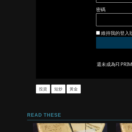
密碼
維持我的登入
還未成為FI PRI
投資
短炒
黃金
READ THESE