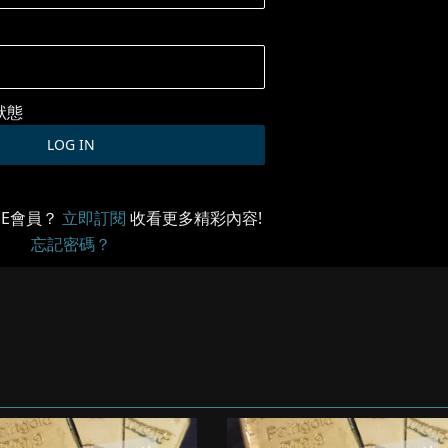
狀態
ME會員？
立即訂閱
收看更多精彩內容!
忘記密碼？