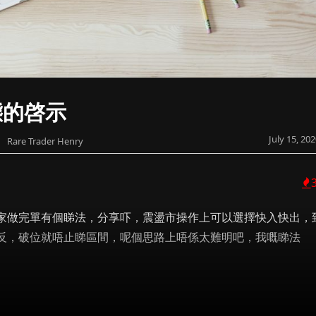
態的啓示
July 15, 20
Rare Trader Henry
家做完單有個睇法，分享吓，震盪市操作上可以選擇快入快出，
反，破位就唔止睇區間，呢個思路上唔係太難明吧，我嘅睇法