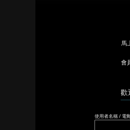
馬上
會
歡
使用者名稱 / 電