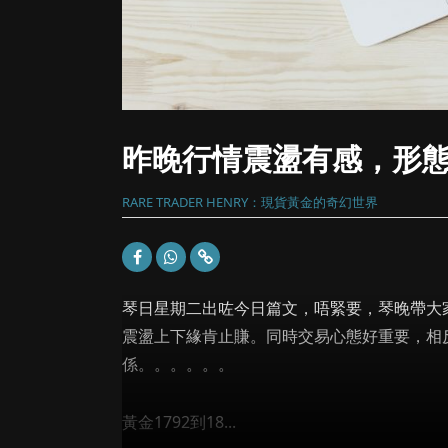
昨晚行情震盪有感，形
RARE TRADER HENRY：現貨黃金的奇幻世界
琴日星期二出咗今日篇文，唔緊要，琴晚帶大
震盪上下緣肯止賺。同時交易心態好重要，相
係。。。。。。
黃金1792到18...